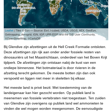
Leaflet
| Tiles © Esri — Source: Esri, i-cubed, USDA, USGS, AEX, GeoEye,
Getmapping, Aerogrid, IGN, IGP, UPR-EGP, and the GIS User Community,
©OpenStreetMap, ©CartoDB
Bij Glendive zijn afzettingen uit de Hell Creek Formatie ontsloten.
Deze afzettingen zijn rijk aan onder ander fossiele resten van
dinosauriërs uit het Maastrichtiaan, onderdeel van het Boven Krijt
tijdperk. De afzettingen zijn ontstaan nabij de kust van een
ondiepe binnenzee. Het botmateriaal is door rivieren in de
afzetting terecht gekomen. De meeste botten zijn dan ook
verspoeld en liggen niet meer in skeletten bij elkaar.
Het meeste land is privé bezit. Met toestemming van de
landeigenaar kan hier gezocht worden. Op publiek land is
meenemen van fossiele vertebraten niet toegestaan. Ten zuiden
van Glendive zijn overigens op publiek land wel ammonieten te
vinden die wel mogen worden meegenomen. De eenvoudigste