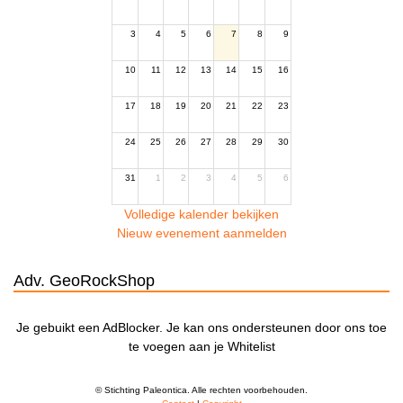
3
4
5
6
7
8
9
10
11
12
13
14
15
16
17
18
19
20
21
22
23
24
25
26
27
28
29
30
31
1
2
3
4
5
6
Volledige kalender bekijken
Nieuw evenement aanmelden
Adv. GeoRockShop
Je gebuikt een AdBlocker. Je kan ons ondersteunen door ons toe
te voegen aan je Whitelist
© Stichting Paleontica. Alle rechten voorbehouden.