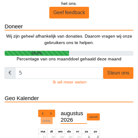
het ons.
Geef feedback
Doneer
Wij zijn geheel afhankelijk van donaties. Daarom vragen wij onze
gebruikers ons te helpen.
50.0%
Percentage van ons maanddoel gehaald deze maand
€
Steun ons
Ik wil meer weten
Geo Kalender
augustus
month
2026
today
ma
di
wo
do
vr
za
zo
27
28
29
30
31
1
2