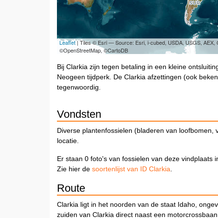
Leaflet
| Tiles © Esri — Source: Esri, i-cubed, USDA, USGS, AEX
©OpenStreetMap, ©CartoDB
Bij Clarkia zijn tegen betaling in een kleine ontsluit
Neogeen tijdperk. De Clarkia afzettingen (ook beken
tegenwoordig.
Vondsten
Diverse plantenfossielen (bladeren van loofbomen, 
locatie.
Er staan 0 foto's van fossielen van deze vindplaats 
Zie hier de
soortenlijst van ID Clarkia
.
Route
Clarkia ligt in het noorden van de staat Idaho, ongev
zuiden van Clarkia direct naast een motorcrossbaan