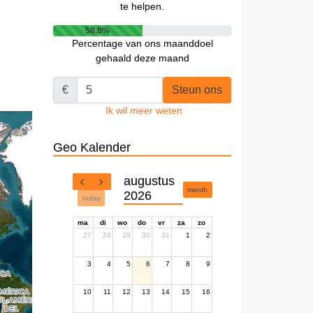
te helpen.
50.0%
Percentage van ons maanddoel
gehaald deze maand
€
Steun ons
Ik wil meer weten
Geo Kalender
augustus
month
2026
today
ma
di
wo
do
vr
za
zo
27
28
29
30
31
1
2
3
4
5
6
7
8
9
10
11
12
13
14
15
16