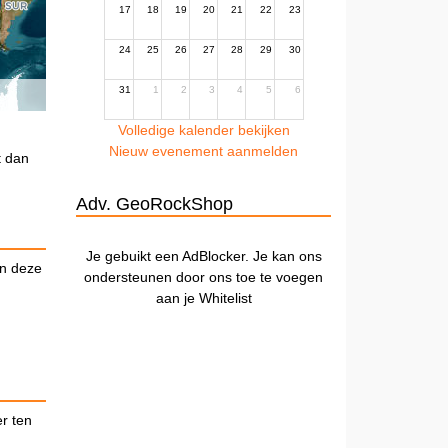
17
18
19
20
21
22
23
24
25
26
27
28
29
30
31
1
2
3
4
5
6
Volledige kalender bekijken
Nieuw evenement aanmelden
t dan
Adv. GeoRockShop
Je gebuikt een AdBlocker. Je kan ons
an deze
ondersteunen door ons toe te voegen
aan je Whitelist
er ten