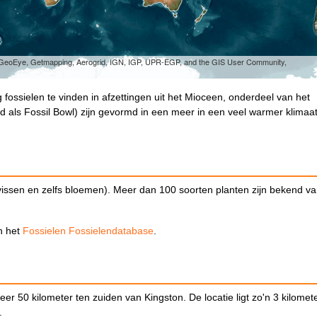
, GeoEye, Getmapping, Aerogrid, IGN, IGP, UPR-EGP, and the GIS User Community,
ing fossielen te vinden in afzettingen uit het Mioceen, onderdeel van het
d als Fossil Bowl) zijn gevormd in een meer in een veel warmer klimaa
vissen en zelfs bloemen). Meer dan 100 soorten planten zijn bekend v
in het
Fossielen Fossielendatabase
.
eer 50 kilometer ten zuiden van Kingston. De locatie ligt zo'n 3 kilomet
.