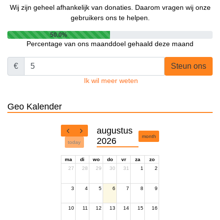
Wij zijn geheel afhankelijk van donaties. Daarom vragen wij onze
gebruikers ons te helpen.
50.0%
Percentage van ons maanddoel gehaald deze maand
€
Steun ons
Ik wil meer weten
Geo Kalender
augustus
month
2026
today
ma
di
wo
do
vr
za
zo
27
28
29
30
31
1
2
3
4
5
6
7
8
9
10
11
12
13
14
15
16