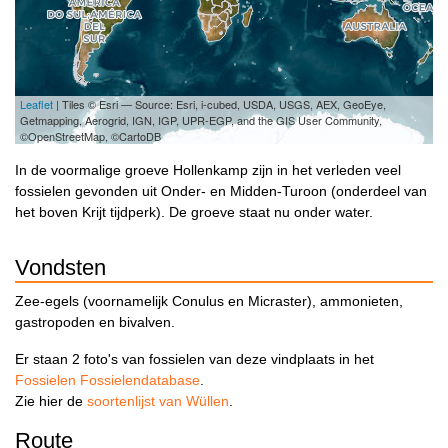
Leaflet
| Tiles © Esri — Source: Esri, i-cubed, USDA, USGS, AEX, GeoEye,
Getmapping, Aerogrid, IGN, IGP, UPR-EGP, and the GIS User Community,
©OpenStreetMap, ©CartoDB
In de voormalige groeve Hollenkamp zijn in het verleden veel
fossielen gevonden uit Onder- en Midden-Turoon (onderdeel van
het boven Krijt tijdperk). De groeve staat nu onder water.
Vondsten
Zee-egels (voornamelijk Conulus en Micraster), ammonieten,
gastropoden en bivalven.
Er staan 2 foto's van fossielen van deze vindplaats in het
Fossielen Fossielendatabase
.
Zie hier de
soortenlijst van Wüllen
.
Route