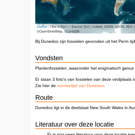
Leaflet
| Tiles © Esri — Source: Esri, i-cubed, USDA, USGS, AEX
©OpenStreetMap, ©CartoDB
Bij Dunedoo zijn fossielen gevonden uit het Perm tij
Vondsten
Plantenfossielen, waaronder het enigmatisch genus 
Er staan 3 foto's van fossielen van deze vindplaats 
Zie hier de
soortenlijst van Dunedoo
.
Route
Dunedoo ligt in de deelstaat New South Wales in Aust
Literatuur over deze locatie
Er is nog geen literatuur voor deze locatie to