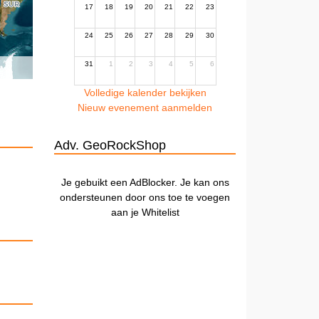
17
18
19
20
21
22
23
24
25
26
27
28
29
30
31
1
2
3
4
5
6
Volledige kalender bekijken
Nieuw evenement aanmelden
Adv. GeoRockShop
Je gebuikt een AdBlocker. Je kan ons
ondersteunen door ons toe te voegen
aan je Whitelist