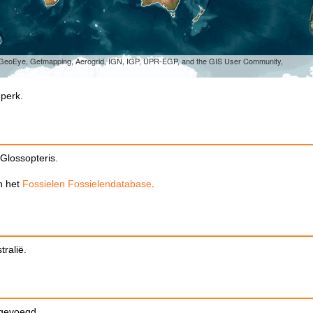
, GeoEye, Getmapping, Aerogrid, IGN, IGP, UPR-EGP, and the GIS User Community,
dperk.
Glossopteris.
in het
Fossielen Fossielendatabase
.
ralië.
egevoegd.