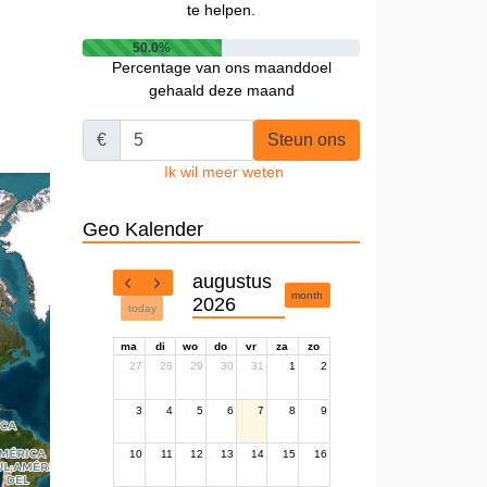
te helpen.
50.0%
Percentage van ons maanddoel
gehaald deze maand
€
Steun ons
Ik wil meer weten
Geo Kalender
augustus
month
2026
today
ma
di
wo
do
vr
za
zo
27
28
29
30
31
1
2
3
4
5
6
7
8
9
10
11
12
13
14
15
16