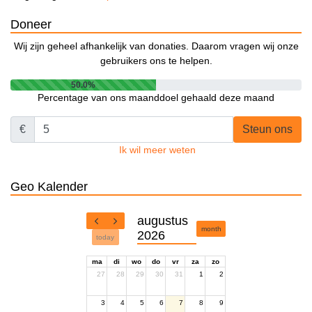
Doneer
Wij zijn geheel afhankelijk van donaties. Daarom vragen wij onze
gebruikers ons te helpen.
50.0%
Percentage van ons maanddoel gehaald deze maand
€
Steun ons
Ik wil meer weten
Geo Kalender
augustus
month
2026
today
ma
di
wo
do
vr
za
zo
27
28
29
30
31
1
2
3
4
5
6
7
8
9