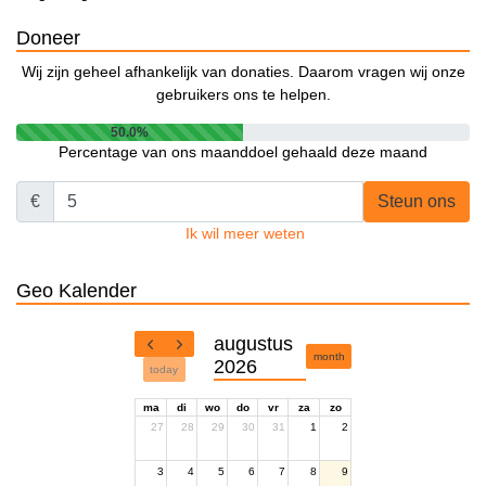
Doneer
Wij zijn geheel afhankelijk van donaties. Daarom vragen wij onze
gebruikers ons te helpen.
50.0%
Percentage van ons maanddoel gehaald deze maand
€
Steun ons
Ik wil meer weten
Geo Kalender
augustus
month
2026
today
ma
di
wo
do
vr
za
zo
27
28
29
30
31
1
2
3
4
5
6
7
8
9