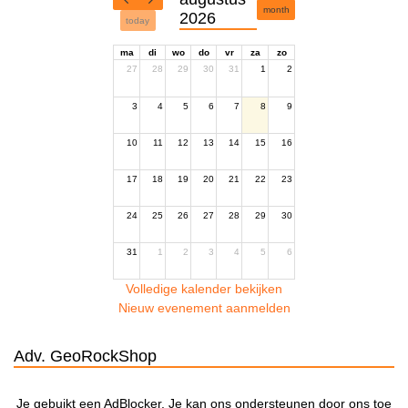
month
2026
today
ma
di
wo
do
vr
za
zo
27
28
29
30
31
1
2
3
4
5
6
7
8
9
10
11
12
13
14
15
16
17
18
19
20
21
22
23
24
25
26
27
28
29
30
31
1
2
3
4
5
6
Volledige kalender bekijken
Nieuw evenement aanmelden
Adv. GeoRockShop
Je gebuikt een AdBlocker. Je kan ons ondersteunen door ons toe