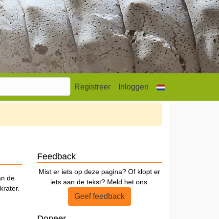
Registreer
Inloggen
Feedback
Mist er iets op deze pagina? Of klopt er
an de
iets aan de tekst? Meld het ons.
krater.
Geef feedback
Doneer