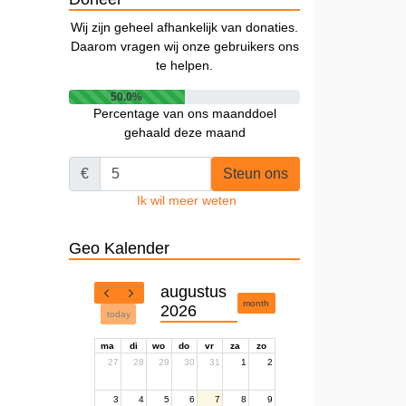
Wij zijn geheel afhankelijk van donaties.
Daarom vragen wij onze gebruikers ons
te helpen.
50.0%
Percentage van ons maanddoel
gehaald deze maand
€
Steun ons
Ik wil meer weten
Geo Kalender
augustus
month
2026
today
ma
di
wo
do
vr
za
zo
27
28
29
30
31
1
2
3
4
5
6
7
8
9