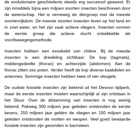
de evolutionaire geschiedenis steeds erg succesvol geweest.
Er
zijn inmiddels bijna een miljoen soorten insecten beschreven door
de wetenschap. Het is verreweg de diergroep met de meeste
soortenrijkdom. De meeste soorten insecten leven op het land en
in zoet water, en het zijn vaak actieve vliegers.
Insecten vormen
de eerste groep die actieve vlucht ontwikkelde als
voortbewegingsmethode.
Insecten hebben een exoskelet van chitine. Bij de meeste
insecten is een driedeling zichtbaar: De kop (tagmata),
middengedeelte (thorax) en achterzijde (abdomen). Aan de
thorax zitten zes poten. Verder heeft de kop diverse kaakdelen en
antennes. Sommige insecten hebben twee of vier vleugels.
De oudste fossiele insecten zijn bekend uit het Devoon tijdperk,
maar de eerste insecten moeten waarschijnlijk al zijn ontstaan in
het Siluur. Over de afstamming van insecten is nog weinig
bekend. Pakweg 300 miljoen jaar geleden ontstonden de eerste
kevers, 250 miljoen jaar gelden de vliegen en 150 miljoen jaar
geleden ontstonden de motten en wespen. Veel goed bewaarde
fossiele insecten zijn gevonden in barnsteen.