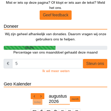
Mist er iets op deze pagina? Of klopt er iets aan de tekst? Meld
het ons.
Geef feedback
Doneer
Wij zijn geheel afhankelijk van donaties. Daarom vragen wij onze
gebruikers ons te helpen.
50.0%
Percentage van ons maanddoel gehaald deze maand
€
Steun ons
Ik wil meer weten
Geo Kalender
augustus
month
2026
today
ma
di
wo
do
vr
za
zo