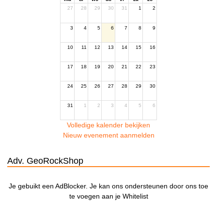
27
28
29
30
31
1
2
3
4
5
6
7
8
9
10
11
12
13
14
15
16
17
18
19
20
21
22
23
24
25
26
27
28
29
30
31
1
2
3
4
5
6
Volledige kalender bekijken
Nieuw evenement aanmelden
Adv. GeoRockShop
Je gebuikt een AdBlocker. Je kan ons ondersteunen door ons toe
te voegen aan je Whitelist