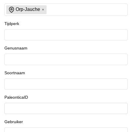
Orp-Jauche
Tijdperk
Genusnaam
Soortnaam
PaleonticaID
Gebruiker