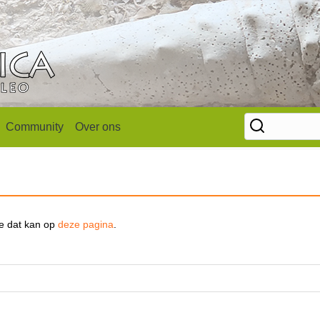
Community
Over ons
se dat kan op
deze pagina
.