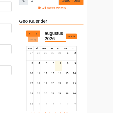
€
Steun ons
Ik wil meer weten
Geo Kalender
augustus
month
2026
today
ma
di
wo
do
vr
za
zo
27
28
29
30
31
1
2
3
4
5
6
7
8
9
10
11
12
13
14
15
16
17
18
19
20
21
22
23
24
25
26
27
28
29
30
31
1
2
3
4
5
6