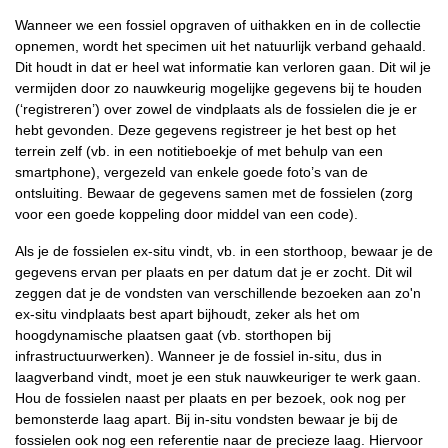
Wanneer we een fossiel opgraven of uithakken en in de collectie
opnemen, wordt het specimen uit het natuurlijk verband gehaald.
Dit houdt in dat er heel wat informatie kan verloren gaan. Dit wil je
vermijden door zo nauwkeurig mogelijke gegevens bij te houden
(‘registreren’) over zowel de vindplaats als de fossielen die je er
hebt gevonden. Deze gegevens registreer je het best op het
terrein zelf (vb. in een notitieboekje of met behulp van een
smartphone), vergezeld van enkele goede foto’s van de
ontsluiting. Bewaar de gegevens samen met de fossielen (zorg
voor een goede koppeling door middel van een code).
Als je de fossielen ex-situ vindt, vb. in een storthoop, bewaar je de
gegevens ervan per plaats en per datum dat je er zocht. Dit wil
zeggen dat je de vondsten van verschillende bezoeken aan zo'n
ex-situ vindplaats best apart bijhoudt, zeker als het om
hoogdynamische plaatsen gaat (vb. storthopen bij
infrastructuurwerken). Wanneer je de fossiel in-situ, dus in
laagverband vindt, moet je een stuk nauwkeuriger te werk gaan.
Hou de fossielen naast per plaats en per bezoek, ook nog per
bemonsterde laag apart. Bij in-situ vondsten bewaar je bij de
fossielen ook nog een referentie naar de precieze laag. Hiervoor