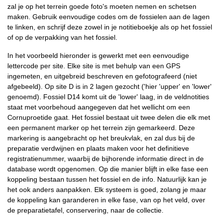
zal je op het terrein goede foto's moeten nemen en schetsen
maken. Gebruik eenvoudige codes om de fossielen aan de lagen
te linken, en schrijf deze zowel in je notitieboekje als op het fossiel
of op de verpakking van het fossiel.
In het voorbeeld hieronder is gewerkt met een eenvoudige
lettercode per site. Elke site is met behulp van een GPS
ingemeten, en uitgebreid beschreven en gefotografeerd (niet
afgebeeld). Op site D is in 2 lagen gezocht ('hier 'upper' en 'lower'
genoemd). Fossiel D14 komt uit de 'lower' laag, in de veldnotities
staat met voorbehoud aangegeven dat het wellicht om een
Cornuproetide gaat. Het fossiel bestaat uit twee delen die elk met
een permanent marker op het terrein zijn gemarkeerd. Deze
markering is aangebracht op het breukvlak, en zal dus bij de
preparatie verdwijnen en plaats maken voor het definitieve
registratienummer, waarbij de bijhorende informatie direct in de
database wordt opgenomen. Op die manier blijft in elke fase een
koppeling bestaan tussen het fossiel en de info. Natuurlijk kan je
het ook anders aanpakken. Elk systeem is goed, zolang je maar
de koppeling kan garanderen in elke fase, van op het veld, over
de preparatietafel, conservering, naar de collectie.