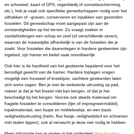
en schoeisel, kaart of GPS, regenkledij of zonnebescherming,
etc.), heb je vaak ook specifieke gereedschappen nodig voor het
uithakken of –graven, conserveren en inpakken van gevonden
fossielen. Dit gereedschap moet aangepast zijn aan de
omstandigheden op het terrein. Zo vraagt zoeken in
zandafzettingen een schep en zeef (of verschillende zeven),
waarvan de maaswijdte afhankelijk is van de fossielen die je
zoekt. Voor fossielen die daarentegen in hardere gesteenten zijn
ingebed, zijn hamer en beitel vaak onontbeerlijk.
Ook hier is de hardheid van het gesteente bepalend voor het
benodigd gewicht van de hamer. Hardere toplagen vragen
mogelijk een houweel of breekijzer, zachtere gesteenten laten
zich soms zagen. Ben je met de verkeerde uitrusting op pad,
riskeer je dat je het fossiel niet kan bergen, of dat je het
beschadigt bij het bergen. Voorzie ook steeds materiaal om
fragiele fossielen te consolideren (lijm of impregneermiddel),
inpakmateriaal, een loupe en notitieboekje, en een basis
veiligheidsuitrusting (helm, fluo hesje, veiligheidsbril en schoenen
met stalen tippen), ook al verwacht je deze niet nodig te hebben.
Meer informatie kan je vinden in het onderdeel
Velduitrusting
.