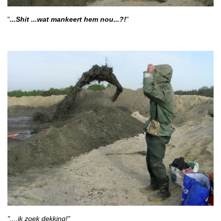
"
...Shit ...wat mankeert hem nou...?!
"
"....ik zoek dekking!"