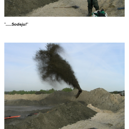
"
.....Sodeju!
"