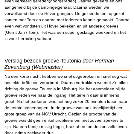
even verkeerd gereden(doorgereden).Daarna gekeerd en ons
aangemeld bij de campingeigenaar. Daarna werden we
verwelkomd door de Höver-gangers. De geleende tent opgezet
samen met Tom en daarna met iedereen kennis gemaakt. Daarna
even wat vondsten uit Höver bekeken en uit andere groeves
(Gerrit Jan / Tom). Het was een super geslaagd weekend en het
is voor herhaling vatbaar.
Verslag bezoek groeve Teutonia
door Herman
Zevenberg (Webmaster)
Na een korte nacht hebben we snel opgebroken en snel nog wat
bestelde brötchen verorberd. Daarna vertrokken we met z'n allen
richting de groeve Teutonia in Misburg. Na het aanmelden bij de
groeve reden we naar de ingang. Het terrein daar is immens
groot. Na het parkeren was het nog zeker 20 minuten lopen naar
de eerste stenenhopen. In de groeve was ook tegelijkertijd een
grote groep van de NGV Utrecht. Gezien de grootte van de
groeve was dit geen enkel probleem om met zoveel zoekers te
zijn. Na een beetje mistig begin, brak af en toe de zon zelfs even
door, prima zoekweer dus.