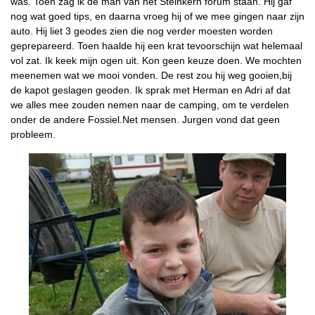
was. Toen zag ik de man van het Steinkern forum staan. Hij gaf
nog wat goed tips, en daarna vroeg hij of we mee gingen naar zijn
auto. Hij liet 3 geodes zien die nog verder moesten worden
geprepareerd. Toen haalde hij een krat tevoorschijn wat helemaal
vol zat. Ik keek mijn ogen uit. Kon geen keuze doen. We mochten
meenemen wat we mooi vonden. De rest zou hij weg gooien,bij
de kapot geslagen geoden. Ik sprak met Herman en Adri af dat
we alles mee zouden nemen naar de camping, om te verdelen
onder de andere Fossiel.Net mensen. Jurgen vond dat geen
probleem.