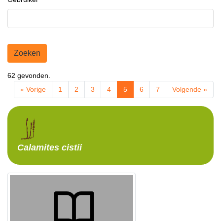
Zoeken
62 gevonden.
« Vorige
1
2
3
4
5
6
7
Volgende »
Calamites
cistii