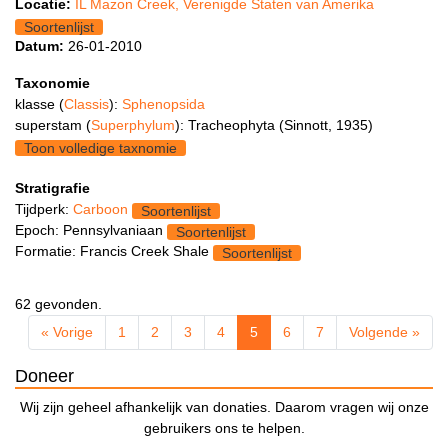
Locatie:
IL Mazon Creek, Verenigde Staten van Amerika
Soortenlijst
Datum:
26-01-2010
Taxonomie
klasse (
Classis
):
Sphenopsida
superstam (
Superphylum
): Tracheophyta (Sinnott, 1935)
Toon volledige taxnomie
Stratigrafie
Tijdperk:
Carboon
Soortenlijst
Epoch: Pennsylvaniaan
Soortenlijst
Formatie: Francis Creek Shale
Soortenlijst
62 gevonden.
« Vorige
1
2
3
4
5
6
7
Volgende »
Doneer
Wij zijn geheel afhankelijk van donaties. Daarom vragen wij onze
gebruikers ons te helpen.