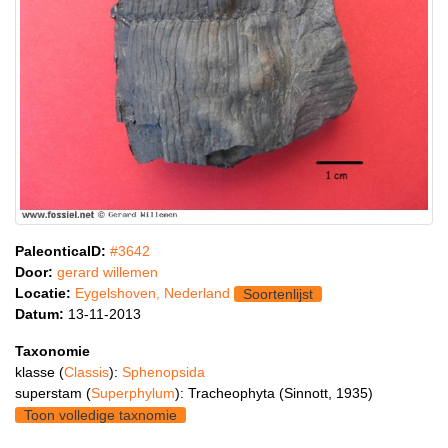
PaleonticaID:
#3642
Door:
gerard willemen
Locatie:
Eygelshoven, Nederland
Soortenlijst
Datum:
13-11-2013
Taxonomie
klasse (
Classis
):
Sphenopsida
superstam (
Superphylum
): Tracheophyta (Sinnott, 1935)
Toon volledige taxnomie