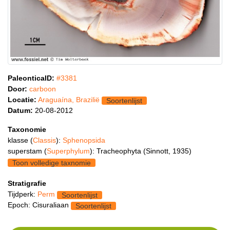
PaleonticaID:
#3381
Door:
carboon
Locatie:
Araguaína, Brazilië
Soortenlijst
Datum:
20-08-2012
Taxonomie
klasse (
Classis
):
Sphenopsida
superstam (
Superphylum
): Tracheophyta (Sinnott, 1935)
Toon volledige taxnomie
Stratigrafie
Tijdperk:
Perm
Soortenlijst
Epoch: Cisuraliaan
Soortenlijst