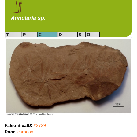
Annularia
sp.
PaleonticaID:
#2729
Door:
carboon