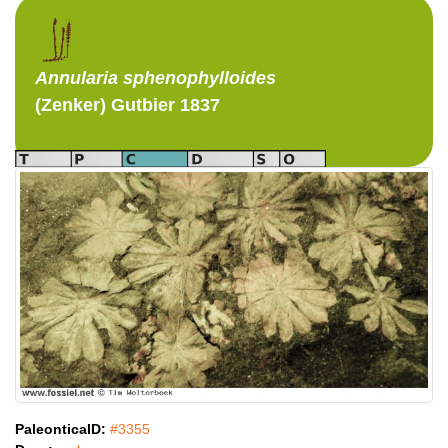
Annularia
sphenophylloides
(Zenker) Gutbier 1837
PaleonticaID:
#3355