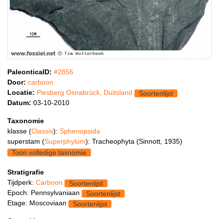
PaleonticaID:
#2856
Door:
carboon
Locatie:
Piesberg Osnabrück, Duitsland
Soortenlijst
Datum:
03-10-2010
Taxonomie
klasse (
Classis
):
Sphenopsida
superstam (
Superphylum
): Tracheophyta (Sinnott, 1935)
Toon volledige taxnomie
Stratigrafie
Tijdperk:
Carboon
Soortenlijst
Epoch: Pennsylvaniaan
Soortenlijst
Etage: Moscoviaan
Soortenlijst