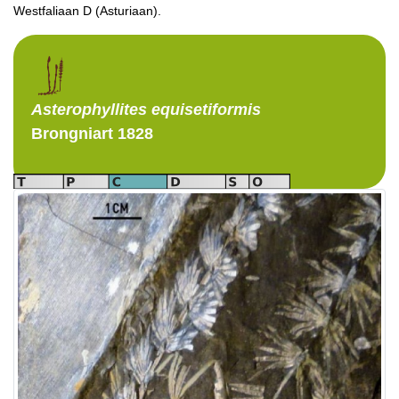
Westfaliaan D (Asturiaan).
Asterophyllites
equisetiformis
Brongniart 1828