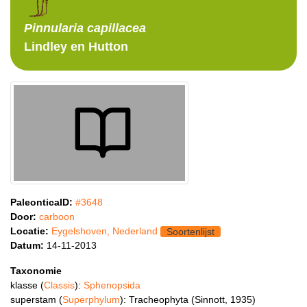
Pinnularia
capillacea
Lindley en Hutton
PaleonticaID:
#3648
Door:
carboon
Locatie:
Eygelshoven, Nederland
Soortenlijst
Datum:
14-11-2013
Taxonomie
klasse (
Classis
):
Sphenopsida
superstam (
Superphylum
): Tracheophyta (Sinnott, 1935)