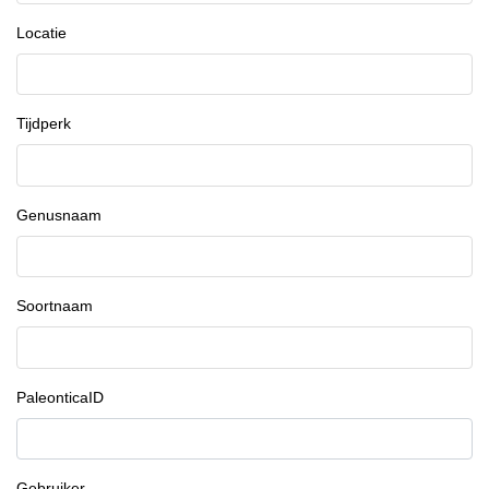
Locatie
Tijdperk
Genusnaam
Soortnaam
PaleonticaID
Gebruiker