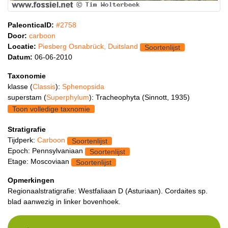
PaleonticaID:
#2758
Door:
carboon
Locatie:
Piesberg Osnabrück, Duitsland
Soortenlijst
Datum:
06-06-2010
Taxonomie
klasse (
Classis
):
Sphenopsida
superstam (
Superphylum
): Tracheophyta (Sinnott, 1935)
Toon volledige taxnomie
Stratigrafie
Tijdperk:
Carboon
Soortenlijst
Epoch: Pennsylvaniaan
Soortenlijst
Etage: Moscoviaan
Soortenlijst
Opmerkingen
Regionaalstratigrafie: Westfaliaan D (Asturiaan). Cordaites sp.
blad aanwezig in linker bovenhoek.