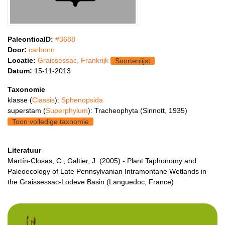
PaleonticaID:
#3688
Door:
carboon
Locatie:
Graissessac, Frankrijk
Soortenlijst
Datum:
15-11-2013
Taxonomie
klasse (
Classis
):
Sphenopsida
superstam (
Superphylum
): Tracheophyta (Sinnott, 1935)
Toon volledige taxnomie
Literatuur
Martín-Closas, C., Galtier, J. (2005) - Plant Taphonomy and
Paleoecology of Late Pennsylvanian Intramontane Wetlands in
the Graissessac-Lodeve Basin (Languedoc, France)