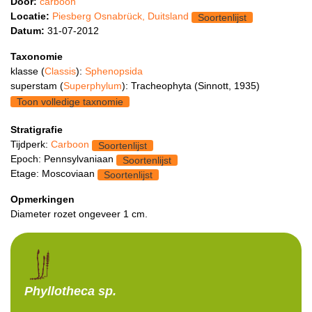
Door:
carboon
Locatie:
Piesberg Osnabrück, Duitsland
Soortenlijst
Datum:
31-07-2012
Taxonomie
klasse (
Classis
):
Sphenopsida
superstam (
Superphylum
): Tracheophyta (Sinnott, 1935)
Toon volledige taxnomie
Stratigrafie
Tijdperk:
Carboon
Soortenlijst
Epoch: Pennsylvaniaan
Soortenlijst
Etage: Moscoviaan
Soortenlijst
Opmerkingen
Diameter rozet ongeveer 1 cm.
Phyllotheca
sp.