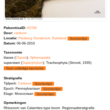
PaleonticaID:
#2760
Door:
carboon
Locatie:
Piesberg Osnabrück, Duitsland
Soortenlijst
Datum:
06-06-2010
Taxonomie
klasse (
Classis
):
Sphenopsida
superstam (
Superphylum
): Tracheophyta (Sinnott, 1935)
Toon volledige taxnomie
Stratigrafie
Tijdperk:
Carboon
Soortenlijst
Epoch: Pennsylvaniaan
Soortenlijst
Etage: Moscoviaan
Soortenlijst
Opmerkingen
Rhiozoom van Calamites-type boom. Regionaalstratigrafie: