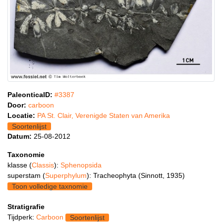
PaleonticaID:
#3387
Door:
carboon
Locatie:
PA St. Clair, Verenigde Staten van Amerika
Soortenlijst
Datum:
25-08-2012
Taxonomie
klasse (
Classis
):
Sphenopsida
superstam (
Superphylum
): Tracheophyta (Sinnott, 1935)
Toon volledige taxnomie
Stratigrafie
Tijdperk:
Carboon
Soortenlijst