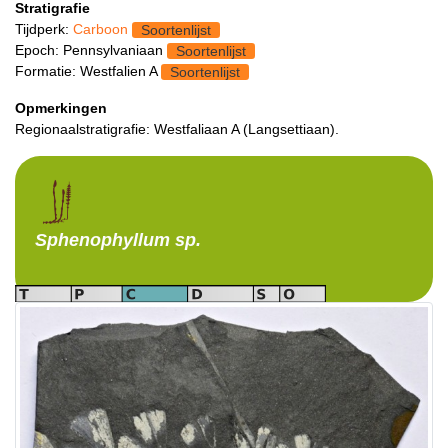
Stratigrafie
Tijdperk:
Carboon
Soortenlijst
Epoch: Pennsylvaniaan
Soortenlijst
Formatie: Westfalien A
Soortenlijst
Opmerkingen
Regionaalstratigrafie: Westfaliaan A (Langsettiaan).
Sphenophyllum
sp.