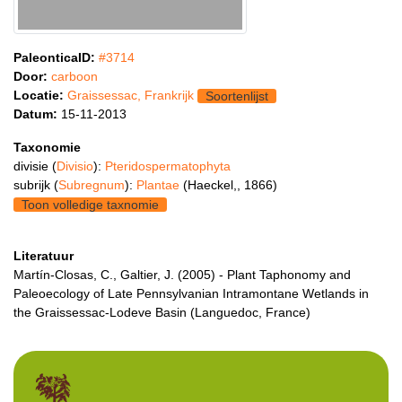
PaleonticaID:
#3714
Door:
carboon
Locatie:
Graissessac, Frankrijk
Soortenlijst
Datum:
15-11-2013
Taxonomie
divisie (
Divisio
):
Pteridospermatophyta
subrijk (
Subregnum
):
Plantae
(Haeckel,, 1866)
Toon volledige taxnomie
Literatuur
Martín-Closas, C., Galtier, J. (2005) - Plant Taphonomy and
Paleoecology of Late Pennsylvanian Intramontane Wetlands in
the Graissessac-Lodeve Basin (Languedoc, France)