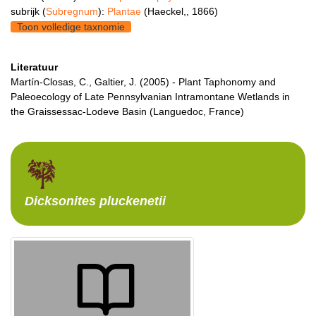
subrijk (
Subregnum
):
Plantae
(Haeckel,, 1866)
Toon volledige taxnomie
Literatuur
Martín-Closas, C., Galtier, J. (2005) - Plant Taphonomy and
Paleoecology of Late Pennsylvanian Intramontane Wetlands in
the Graissessac-Lodeve Basin (Languedoc, France)
Dicksonites
pluckenetii