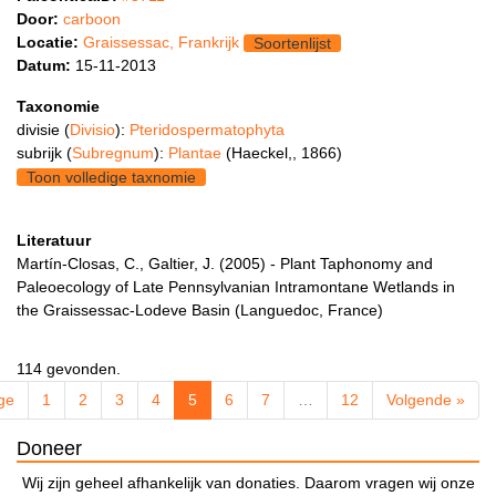
Door:
carboon
Locatie:
Graissessac, Frankrijk
Soortenlijst
Datum:
15-11-2013
Taxonomie
divisie (
Divisio
):
Pteridospermatophyta
subrijk (
Subregnum
):
Plantae
(Haeckel,, 1866)
Toon volledige taxnomie
Literatuur
Martín-Closas, C., Galtier, J. (2005) - Plant Taphonomy and
Paleoecology of Late Pennsylvanian Intramontane Wetlands in
the Graissessac-Lodeve Basin (Languedoc, France)
114 gevonden.
ge
1
2
3
4
5
6
7
…
12
Volgende »
Doneer
Wij zijn geheel afhankelijk van donaties. Daarom vragen wij onze