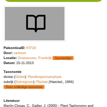
PaleonticaID:
#3718
Door:
carboon
Locatie:
Graissessac, Frankrijk
Soortenlijst
Datum:
15-11-2013
Taxonomie
divisie (
Divisio
):
Pteridospermatophyta
subrijk (
Subregnum
):
Plantae
(Haeckel,, 1866)
Toon volledige taxnomie
Literatuur
Martín-Closas, C., Galtier, J. (2005) - Plant Taphonomy and