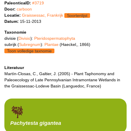
PaleonticaID:
#3719
Door:
carboon
Locatie:
Graissessac, Frankrijk
Soortenlijst
Datum:
15-11-2013
Taxonomie
divisie (
Divisio
):
Pteridospermatophyta
subrijk (
Subregnum
):
Plantae
(Haeckel,, 1866)
Toon volledige taxnomie
Literatuur
Martín-Closas, C., Galtier, J. (2005) - Plant Taphonomy and
Paleoecology of Late Pennsylvanian Intramontane Wetlands in
the Graissessac-Lodeve Basin (Languedoc, France)
Pachytesta
gigantea