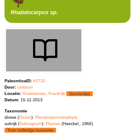
Rhabdocarpus
sp.
PaleonticaID:
#3720
Door:
carboon
Locatie:
Graissessac, Frankrijk
Soortenlijst
Datum:
15-11-2013
Taxonomie
divisie (
Divisio
):
Pteridospermatophyta
subrijk (
Subregnum
):
Plantae
(Haeckel,, 1866)
Toon volledige taxnomie