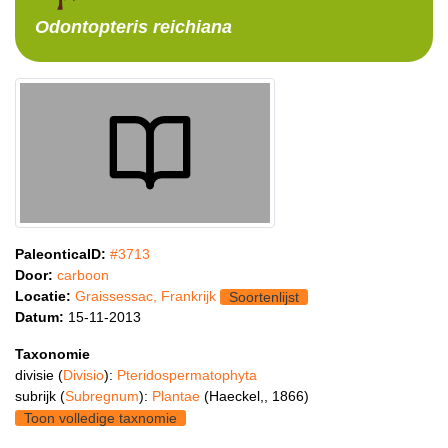
Odontopteris
reichiana
PaleonticaID:
#3713
Door:
carboon
Locatie:
Graissessac, Frankrijk
Soortenlijst
Datum:
15-11-2013
Taxonomie
divisie (
Divisio
):
Pteridospermatophyta
subrijk (
Subregnum
):
Plantae
(Haeckel,, 1866)
Toon volledige taxnomie