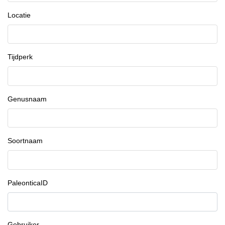
Locatie
Tijdperk
Genusnaam
Soortnaam
PaleonticaID
Gebruiker