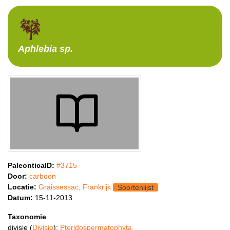
Aphlebia
sp.
PaleonticaID:
#3715
Door:
carboon
Locatie:
Graissessac, Frankrijk
Soortenlijst
Datum:
15-11-2013
Taxonomie
divisie (
Divisio
):
Pteridospermatophyta