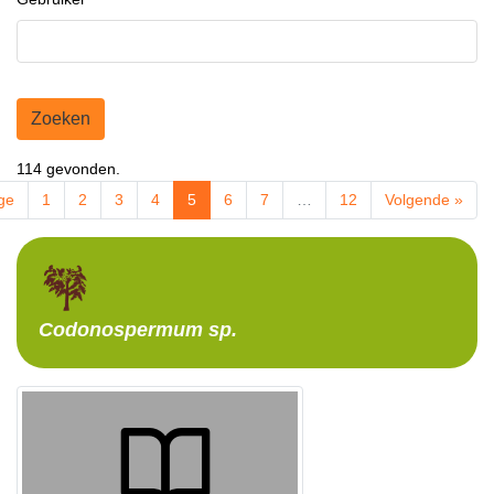
Zoeken
114 gevonden.
ge
1
2
3
4
5
6
7
…
12
Volgende »
Codonospermum
sp.