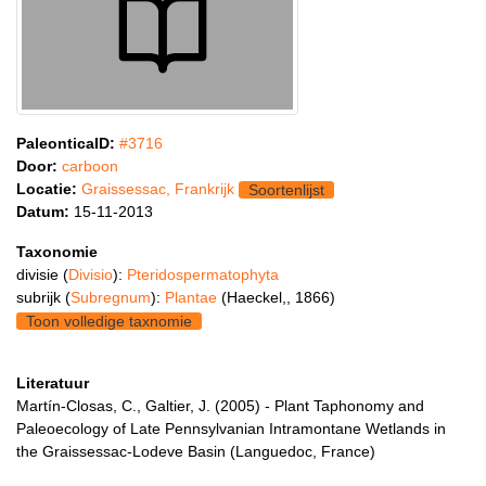
PaleonticaID:
#3716
Door:
carboon
Locatie:
Graissessac, Frankrijk
Soortenlijst
Datum:
15-11-2013
Taxonomie
divisie (
Divisio
):
Pteridospermatophyta
subrijk (
Subregnum
):
Plantae
(Haeckel,, 1866)
Toon volledige taxnomie
Literatuur
Martín-Closas, C., Galtier, J. (2005) - Plant Taphonomy and
Paleoecology of Late Pennsylvanian Intramontane Wetlands in
the Graissessac-Lodeve Basin (Languedoc, France)