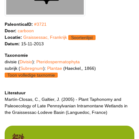
PaleonticaID:
#3721
Door:
carboon
Locatie:
Graissessac, Frankrijk
Soortenlijst
Datum:
15-11-2013
Taxonomie
divisie (
Divisio
):
Pteridospermatophyta
subrijk (
Subregnum
):
Plantae
(Haeckel,, 1866)
Toon volledige taxnomie
Literatuur
Martín-Closas, C., Galtier, J. (2005) - Plant Taphonomy and
Paleoecology of Late Pennsylvanian Intramontane Wetlands in
the Graissessac-Lodeve Basin (Languedoc, France)