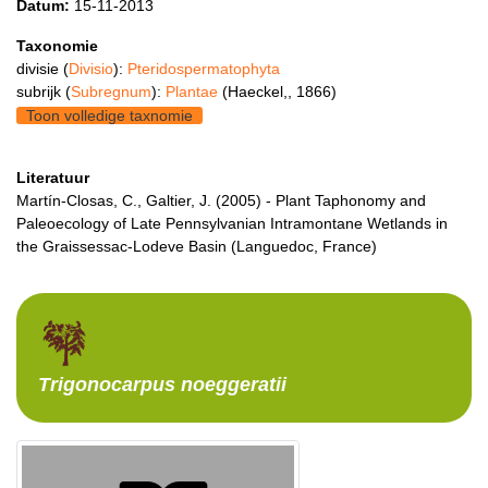
Datum:
15-11-2013
Taxonomie
divisie (
Divisio
):
Pteridospermatophyta
subrijk (
Subregnum
):
Plantae
(Haeckel,, 1866)
Toon volledige taxnomie
Literatuur
Martín-Closas, C., Galtier, J. (2005) - Plant Taphonomy and
Paleoecology of Late Pennsylvanian Intramontane Wetlands in
the Graissessac-Lodeve Basin (Languedoc, France)
Trigonocarpus
noeggeratii