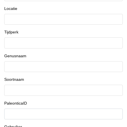
Locatie
Tijdperk
Genusnaam
Soortnaam
PaleonticaID
Gebruiker