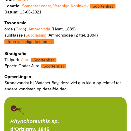
Locatie:
Somerset coast, Verenigd Koninkrijk
Soortenlijst
Datum:
13-06-2021
Taxonomie
orde (
Ordo
):
Ammonitida
(Hyatt, 1889)
subklasse (
Subclassis
): Ammonoidea (Zittel, 1884)
Toon volledige taxnomie
Stratigrafie
Tijdperk:
Jura
Soortenlijst
Epoch: Onder Jura
Soortenlijst
Opmerkingen
Strandvondst bij Watchet Bay, deze viel qua kleur op relatief tot
andere vondsten op dezelfde dag.
Rhynchoteuthis
sp.
d’Orbigny, 1845