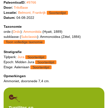
PaleonticaID:
#9766
Door:
TriloBase
Locatie:
Belmont, Frankrijk
Soortenlijst
Datum:
04-08-2022
Taxonomie
orde (
Ordo
):
Ammonitida
(Hyatt, 1889)
subklasse (
Subclassis
): Ammonoidea (Zittel, 1884)
Toon volledige taxnomie
Stratigrafie
Tijdperk:
Jura
Soortenlijst
Epoch: Midden Jura
Soortenlijst
Etage: Aaleniaan
Soortenlijst
Opmerkingen
Ammoniet, doorsnede 7,4 cm.
Turrilites
sp.