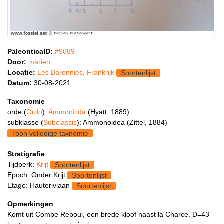
PaleonticaID:
#9689
Door:
marien
Locatie:
Les Baronnies, Frankrijk
Soortenlijst
Datum:
30-08-2021
Taxonomie
orde (
Ordo
):
Ammonitida
(Hyatt, 1889)
subklasse (
Subclassis
): Ammonoidea (Zittel, 1884)
Toon volledige taxnomie
Stratigrafie
Tijdperk:
Krijt
Soortenlijst
Epoch: Onder Krijt
Soortenlijst
Etage: Hauteriviaan
Soortenlijst
Opmerkingen
Komt uit Combe Reboul, een brede kloof naast la Charce. D=43