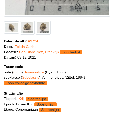
PaleonticaID:
#9724
Door:
Felicia Carina
Locatie:
Cap Blanc Nez, Frankrijk
Soortenlijst
Datum:
03-12-2021
Taxonomie
orde (
Ordo
):
Ammonitida
(Hyatt, 1889)
subklasse (
Subclassis
): Ammonoidea (Zittel, 1884)
Toon volledige taxnomie
Stratigrafie
Tijdperk:
Krijt
Soortenlijst
Epoch: Boven Krijt
Soortenlijst
Etage: Cenomaniaan
Soortenlijst