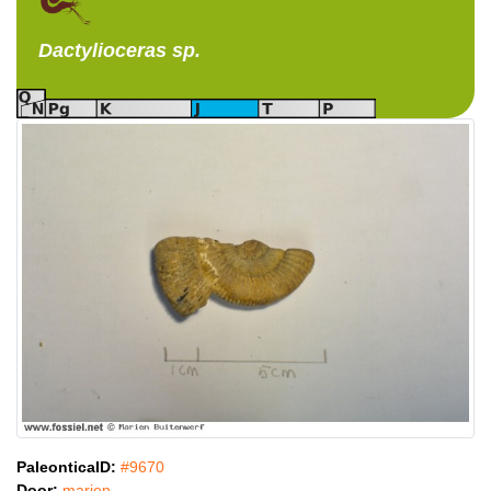
Dactylioceras
sp.
PaleonticaID:
#9670
Door:
marien