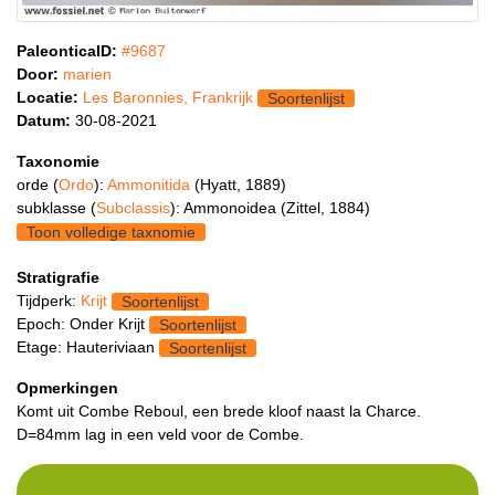
PaleonticaID:
#9687
Door:
marien
Locatie:
Les Baronnies, Frankrijk
Soortenlijst
Datum:
30-08-2021
Taxonomie
orde (
Ordo
):
Ammonitida
(Hyatt, 1889)
subklasse (
Subclassis
): Ammonoidea (Zittel, 1884)
Toon volledige taxnomie
Stratigrafie
Tijdperk:
Krijt
Soortenlijst
Epoch: Onder Krijt
Soortenlijst
Etage: Hauteriviaan
Soortenlijst
Opmerkingen
Komt uit Combe Reboul, een brede kloof naast la Charce.
D=84mm lag in een veld voor de Combe.