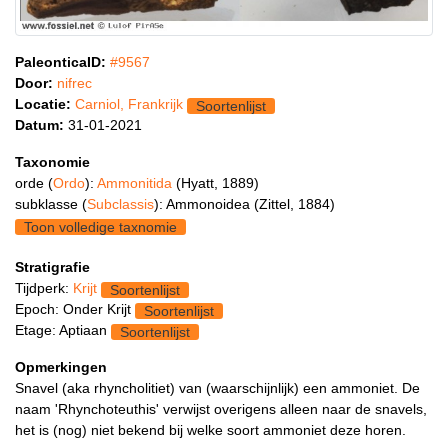
PaleonticaID:
#9567
Door:
nifrec
Locatie:
Carniol, Frankrijk
Soortenlijst
Datum:
31-01-2021
Taxonomie
orde (
Ordo
):
Ammonitida
(Hyatt, 1889)
subklasse (
Subclassis
): Ammonoidea (Zittel, 1884)
Toon volledige taxnomie
Stratigrafie
Tijdperk:
Krijt
Soortenlijst
Epoch: Onder Krijt
Soortenlijst
Etage: Aptiaan
Soortenlijst
Opmerkingen
Snavel (aka rhyncholitiet) van (waarschijnlijk) een ammoniet. De
naam 'Rhynchoteuthis' verwijst overigens alleen naar de snavels,
het is (nog) niet bekend bij welke soort ammoniet deze horen.