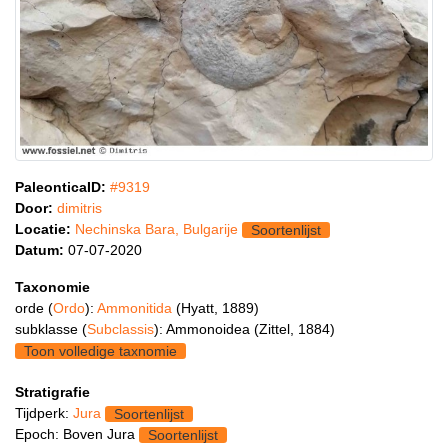
PaleonticaID:
#9319
Door:
dimitris
Locatie:
Nechinska Bara, Bulgarije
Soortenlijst
Datum:
07-07-2020
Taxonomie
orde (
Ordo
):
Ammonitida
(Hyatt, 1889)
subklasse (
Subclassis
): Ammonoidea (Zittel, 1884)
Toon volledige taxnomie
Stratigrafie
Tijdperk:
Jura
Soortenlijst
Epoch: Boven Jura
Soortenlijst