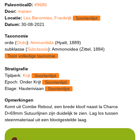
PaleonticaID:
#9686
Door:
marien
Locatie:
Les Baronnies, Frankrijk
Soortenlijst
Datum:
30-08-2021
Taxonomie
orde (
Ordo
):
Ammonitida
(Hyatt, 1889)
subklasse (
Subclassis
): Ammonoidea (Zittel, 1884)
Toon volledige taxnomie
Stratigrafie
Tijdperk:
Krijt
Soortenlijst
Epoch: Onder Krijt
Soortenlijst
Etage: Hauteriviaan
Soortenlijst
Opmerkingen
Komt uit Combe Reboul, een brede kloof naast la Charce.
D=69mm Sutuurlijnen zijn duidelijk te zien. Lag los tussen
steenmateriaal uit een blootgestelde laag.