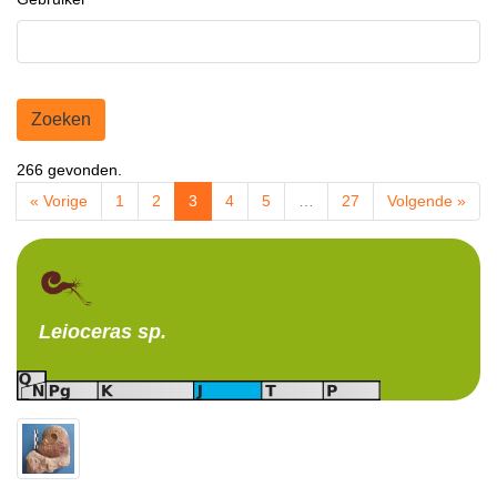
Zoeken
266 gevonden.
« Vorige
1
2
3
4
5
…
27
Volgende »
Leioceras
sp.