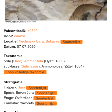
PaleonticaID:
#9320
Door:
dimitris
Locatie:
Nechinska Bara, Bulgarije
Soortenlijst
Datum:
07-07-2020
Taxonomie
orde (
Ordo
):
Ammonitida
(Hyatt, 1889)
subklasse (
Subclassis
): Ammonoidea (Zittel, 1884)
Toon volledige taxnomie
Stratigrafie
Tijdperk:
Jura
Soortenlijst
Epoch: Boven Jura
Soortenlijst
Etage: Oxfordiaan
Soortenlijst
Formatie: Yavorets
Soortenlijst