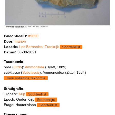
PaleonticaID:
#9690
Door:
marien
Locatie:
Les Baronnies, Frankrijk
Soortenlijst
Datum:
30-08-2021
Taxonomie
orde (
Ordo
):
Ammonitida
(Hyatt, 1889)
subklasse (
Subclassis
): Ammonoidea (Zittel, 1884)
Toon volledige taxnomie
Stratigrafie
Tijdperk:
Krijt
Soortenlijst
Epoch: Onder Krijt
Soortenlijst
Etage: Hauteriviaan
Soortenlijst
Opmerkingen