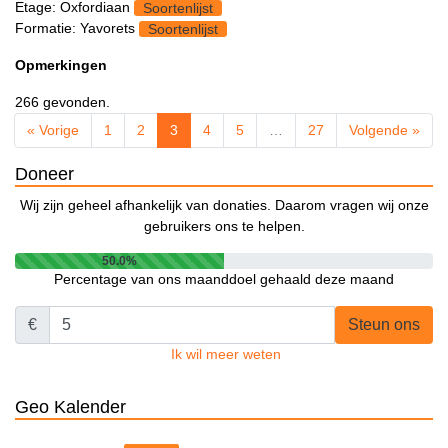
Etage: Oxfordiaan
Soortenlijst
Formatie: Yavorets
Soortenlijst
Opmerkingen
266 gevonden.
« Vorige
1
2
3
4
5
…
27
Volgende »
Doneer
Wij zijn geheel afhankelijk van donaties. Daarom vragen wij onze
gebruikers ons te helpen.
50.0%
Percentage van ons maanddoel gehaald deze maand
€
Steun ons
Ik wil meer weten
Geo Kalender