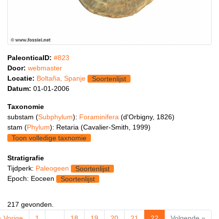
PaleonticaID:
#823
Door:
webmaster
Locatie:
Boltaña, Spanje
Soortenlijst
Datum:
01-01-2006
Taxonomie
substam (
Subphylum
):
Foraminifera
(d'Orbigny, 1826)
stam (
Phylum
): Retaria (Cavalier-Smith, 1999)
Toon volledige taxnomie
Stratigrafie
Tijdperk:
Paleogeen
Soortenlijst
Epoch: Eoceen
Soortenlijst
217 gevonden.
« Vorige
1
…
18
19
20
21
22
Volgende »