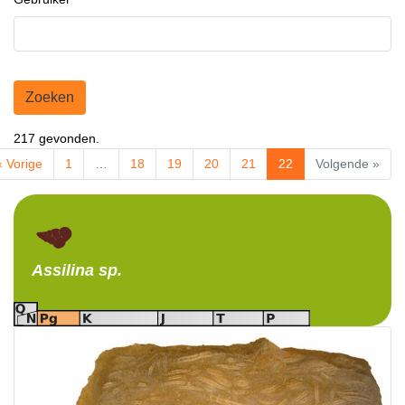
Zoeken
217 gevonden.
« Vorige
1
…
18
19
20
21
22
Volgende »
Assilina
sp.