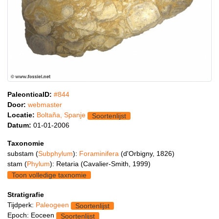
PaleonticaID:
#844
Door:
webmaster
Locatie:
Boltaña, Spanje
Soortenlijst
Datum:
01-01-2006
Taxonomie
substam (
Subphylum
):
Foraminifera
(d'Orbigny, 1826)
stam (
Phylum
): Retaria (Cavalier-Smith, 1999)
Toon volledige taxnomie
Stratigrafie
Tijdperk:
Paleogeen
Soortenlijst
Epoch: Eoceen
Soortenlijst