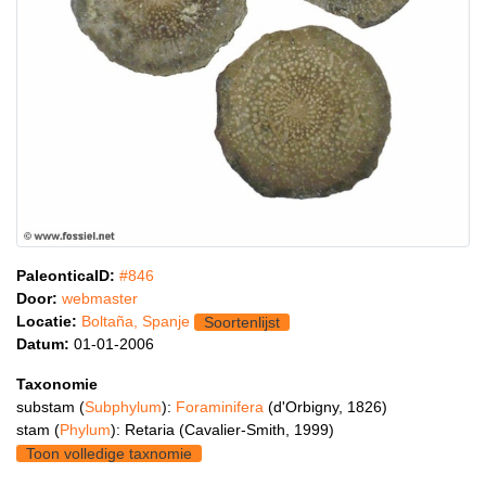
PaleonticaID:
#846
Door:
webmaster
Locatie:
Boltaña, Spanje
Soortenlijst
Datum:
01-01-2006
Taxonomie
substam (
Subphylum
):
Foraminifera
(d'Orbigny, 1826)
stam (
Phylum
): Retaria (Cavalier-Smith, 1999)
Toon volledige taxnomie