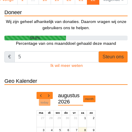
Doneer
Wij zijn geheel afhankelijk van donaties. Daarom vragen wij onze
gebruikers ons te helpen.
50.0%
Percentage van ons maanddoel gehaald deze maand
€
Steun ons
Ik wil meer weten
Geo Kalender
augustus
month
2026
today
ma
di
wo
do
vr
za
zo
27
28
29
30
31
1
2
3
4
5
6
7
8
9