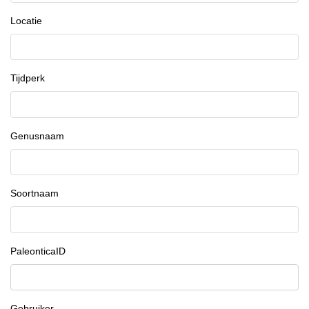
Locatie
Tijdperk
Genusnaam
Soortnaam
PaleonticaID
Gebruiker