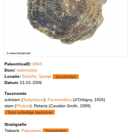
PaleonticaID:
#843
Door:
webmaster
Locatie:
Boltaña, Spanje
Soortenlijst
Datum:
01-01-2006
Taxonomie
substam (
Subphylum
):
Foraminifera
(d'Orbigny, 1826)
stam (
Phylum
): Retaria (Cavalier-Smith, 1999)
Toon volledige taxnomie
Stratigrafie
Tijdperk:
Paleogeen
Soortenlijst