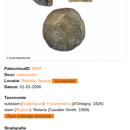
PaleonticaID:
#839
Door:
webmaster
Locatie:
Boltaña, Spanje
Soortenlijst
Datum:
01-01-2006
Taxonomie
substam (
Subphylum
):
Foraminifera
(d'Orbigny, 1826)
stam (
Phylum
): Retaria (Cavalier-Smith, 1999)
Toon volledige taxnomie
Stratigrafie