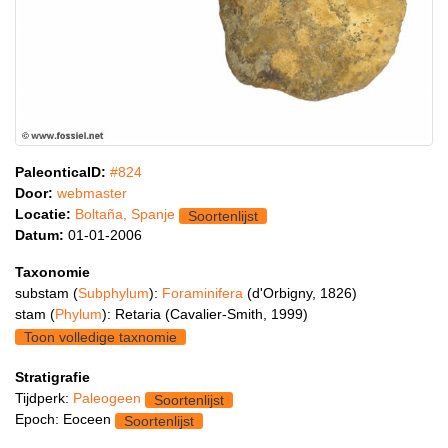
PaleonticaID:
#824
Door:
webmaster
Locatie:
Boltaña, Spanje
Soortenlijst
Datum:
01-01-2006
Taxonomie
substam (
Subphylum
):
Foraminifera
(d'Orbigny, 1826)
stam (
Phylum
): Retaria (Cavalier-Smith, 1999)
Toon volledige taxnomie
Stratigrafie
Tijdperk:
Paleogeen
Soortenlijst
Epoch: Eoceen
Soortenlijst