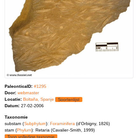
PaleonticaID:
#1295
Door:
webmaster
Locatie:
Boltaña, Spanje
Soortenlijst
Datum:
27-02-2006
Taxonomie
substam (
Subphylum
):
Foraminifera
(d'Orbigny, 1826)
stam (
Phylum
): Retaria (Cavalier-Smith, 1999)
Toon volledige taxnomie