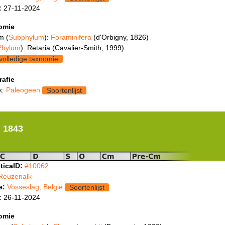
:
27-11-2024
omie
m (
Subphylum
):
Foraminifera
(d'Orbigny, 1826)
Phylum
): Retaria (Cavalier-Smith, 1999)
volledige taxnomie
rafie
k:
Paleogeen
Soortenlijst
 1843
ticaID:
#10062
Reuzenalk
e:
Vosseslag, België
Soortenlijst
:
26-11-2024
omie