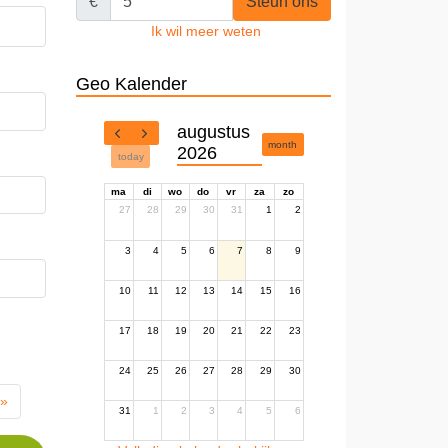
€
Steun ons
Ik wil meer weten
Geo Kalender
augustus
month
2026
today
ma
di
wo
do
vr
za
zo
27
28
29
30
31
1
2
3
4
5
6
7
8
9
10
11
12
13
14
15
16
17
18
19
20
21
22
23
24
25
26
27
28
29
30
 »
31
1
2
3
4
5
6