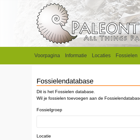
Voorpagina
Informatie
Locaties
Fossielen
Fossielendatabase
Dit is het Fossielen database.
Wil je fossielen toevoegen aan de Fossielendataba
Fossielgroep
Locatie