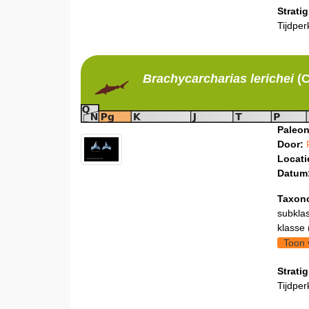
Stratig
Tijdper
Brachycarcharias
lerichei
(C
Paleon
Door:
Locati
Datum
Taxon
subklas
klasse 
Toon 
Stratig
Tijdper