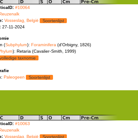
ticaID:
#10064
Reuzenalk
e:
Vosseslag, België
Soortenlijst
:
27-11-2024
omie
m (
Subphylum
):
Foraminifera
(d'Orbigny, 1826)
Phylum
): Retaria (Cavalier-Smith, 1999)
volledige taxnomie
rafie
k:
Paleogeen
Soortenlijst
ticaID:
#10063
Reuzenalk
e:
Vosseslag, België
Soortenlijst