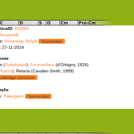
ticaID:
#10065
Reuzenalk
e:
Vosseslag, België
Soortenlijst
:
27-11-2024
omie
m (
Subphylum
):
Foraminifera
(d'Orbigny, 1826)
Phylum
): Retaria (Cavalier-Smith, 1999)
volledige taxnomie
rafie
k:
Paleogeen
Soortenlijst