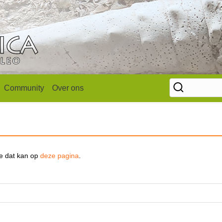
Community
Over ons
se dat kan op
deze pagina
.