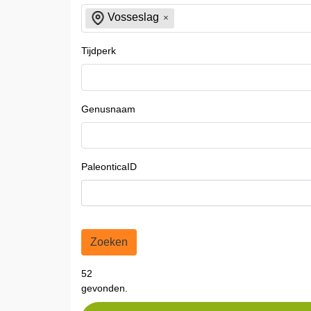
Vosseslag
Tijdperk
Genusnaam
PaleonticaID
Zoeken
52
gevonden.