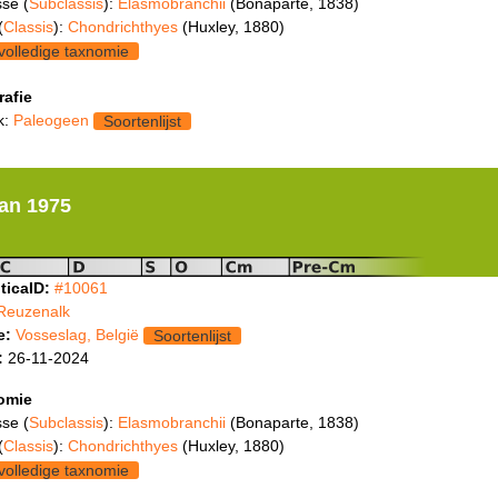
se (
Subclassis
):
Elasmobranchii
(Bonaparte, 1838)
(
Classis
):
Chondrichthyes
(Huxley, 1880)
volledige taxnomie
rafie
k:
Paleogeen
Soortenlijst
an 1975
ticaID:
#10061
Reuzenalk
e:
Vosseslag, België
Soortenlijst
:
26-11-2024
omie
se (
Subclassis
):
Elasmobranchii
(Bonaparte, 1838)
(
Classis
):
Chondrichthyes
(Huxley, 1880)
volledige taxnomie