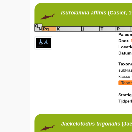
Isurolamna
affinis
(Casier, 
Paleon
Door:
Locati
Datum
Taxon
subklas
klasse 
Toon 
Stratig
Tijdper
Jaekelotodus
trigonalis
(Jae