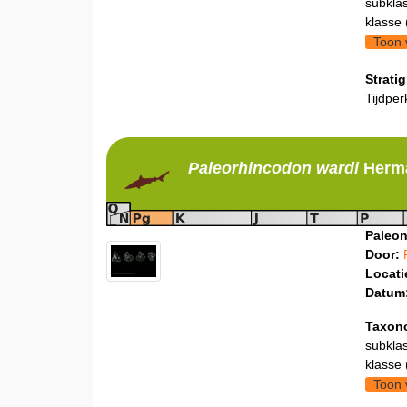
subklas
klasse 
Toon 
Stratig
Tijdper
Paleorhincodon
wardi
Herm
Paleon
Door:
Locati
Datum
Taxon
subklas
klasse 
Toon 