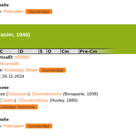
rafie
k:
Paleogeen
Soortenlijst
asier, 1946)
ticaID:
#10060
Reuzenalk
e:
Vosseslag, België
Soortenlijst
:
26-11-2024
omie
se (
Subclassis
):
Elasmobranchii
(Bonaparte, 1838)
(
Classis
):
Chondrichthyes
(Huxley, 1880)
volledige taxnomie
rafie
k:
Paleogeen
Soortenlijst