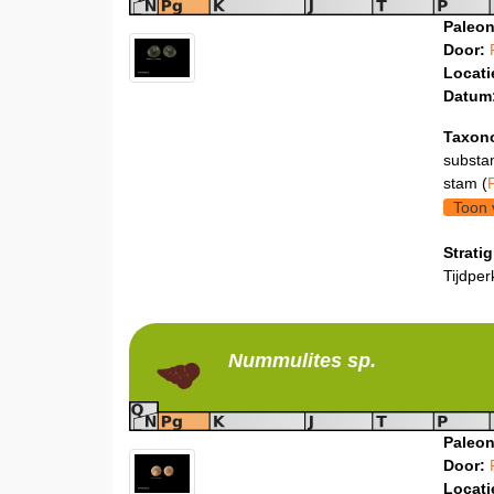
Paleon
Door:
Locati
Datum
Taxon
substa
stam (
Toon 
Stratig
Tijdper
Nummulites
sp.
Paleon
Door:
Locati