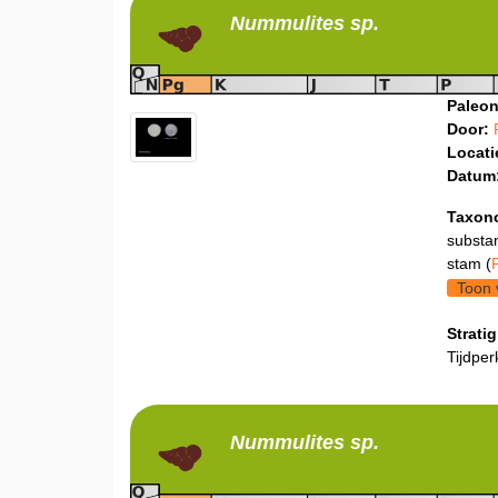
Nummulites
sp.
Paleon
Door:
Locati
Datum
Taxon
substa
stam (
Toon 
Stratig
Tijdper
Nummulites
sp.