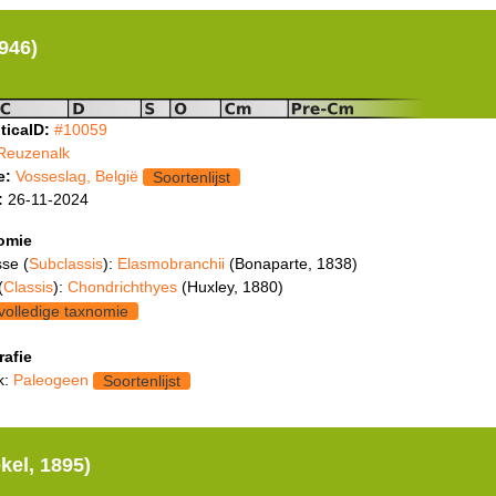
1946)
ticaID:
#10059
Reuzenalk
e:
Vosseslag, België
Soortenlijst
:
26-11-2024
omie
se (
Subclassis
):
Elasmobranchii
(Bonaparte, 1838)
(
Classis
):
Chondrichthyes
(Huxley, 1880)
volledige taxnomie
rafie
k:
Paleogeen
Soortenlijst
kel, 1895)