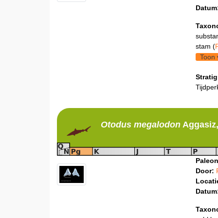
Datum
Taxon
substa
stam (
Toon 
Stratig
Tijdper
Otodus
megalodon
Aggasiz,
Paleon
Door:
Locati
Datum
Taxon