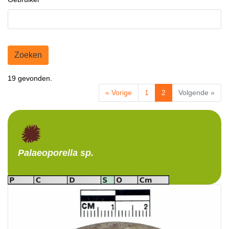
Zoeken
19 gevonden.
« Vorige
1
2
Volgende »
Palaeoporella
sp.