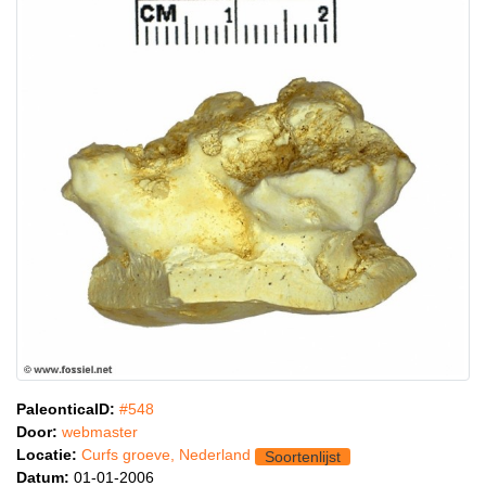
PaleonticaID:
#548
Door:
webmaster
Locatie:
Curfs groeve, Nederland
Soortenlijst
Datum:
01-01-2006