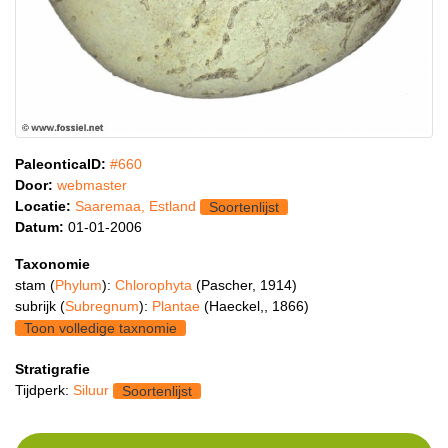
PaleonticaID:
#660
Door:
webmaster
Locatie:
Saaremaa, Estland
Soortenlijst
Datum:
01-01-2006
Taxonomie
stam (
Phylum
):
Chlorophyta
(Pascher, 1914)
subrijk (
Subregnum
):
Plantae
(Haeckel,, 1866)
Toon volledige taxnomie
Stratigrafie
Tijdperk:
Siluur
Soortenlijst