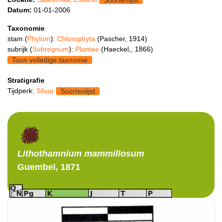
Soortenlijst
Datum:
01-01-2006
Taxonomie
stam (
Phylum
):
Chlorophyta
(Pascher, 1914)
subrijk (
Subregnum
):
Plantae
(Haeckel,, 1866)
Toon volledige taxnomie
Stratigrafie
Tijdperk:
Siluur
Soortenlijst
Lithothamnium
mammillosum
Guembel, 1871