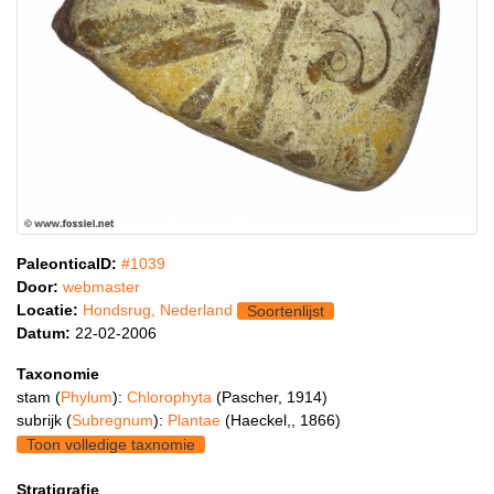
PaleonticaID:
#1039
Door:
webmaster
Locatie:
Hondsrug, Nederland
Soortenlijst
Datum:
22-02-2006
Taxonomie
stam (
Phylum
):
Chlorophyta
(Pascher, 1914)
subrijk (
Subregnum
):
Plantae
(Haeckel,, 1866)
Toon volledige taxnomie
Stratigrafie