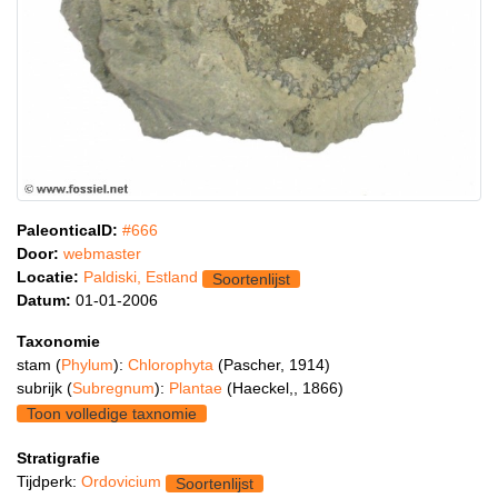
PaleonticaID:
#666
Door:
webmaster
Locatie:
Paldiski, Estland
Soortenlijst
Datum:
01-01-2006
Taxonomie
stam (
Phylum
):
Chlorophyta
(Pascher, 1914)
subrijk (
Subregnum
):
Plantae
(Haeckel,, 1866)
Toon volledige taxnomie
Stratigrafie
Tijdperk:
Ordovicium
Soortenlijst