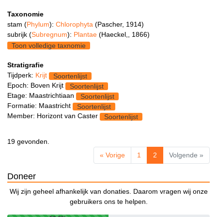
Taxonomie
stam (
Phylum
):
Chlorophyta
(Pascher, 1914)
subrijk (
Subregnum
):
Plantae
(Haeckel,, 1866)
Toon volledige taxnomie
Stratigrafie
Tijdperk:
Krijt
Soortenlijst
Epoch: Boven Krijt
Soortenlijst
Etage: Maastrichtiaan
Soortenlijst
Formatie: Maastricht
Soortenlijst
Member: Horizont van Caster
Soortenlijst
19 gevonden.
« Vorige
1
2
Volgende »
Doneer
Wij zijn geheel afhankelijk van donaties. Daarom vragen wij onze
gebruikers ons te helpen.