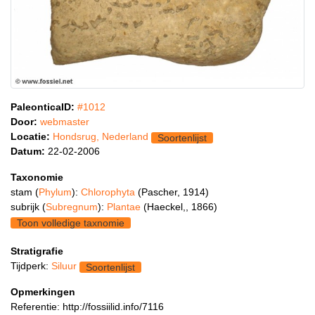
PaleonticaID:
#1012
Door:
webmaster
Locatie:
Hondsrug, Nederland
Soortenlijst
Datum:
22-02-2006
Taxonomie
stam (
Phylum
):
Chlorophyta
(Pascher, 1914)
subrijk (
Subregnum
):
Plantae
(Haeckel,, 1866)
Toon volledige taxnomie
Stratigrafie
Tijdperk:
Siluur
Soortenlijst
Opmerkingen
Referentie: http://fossiilid.info/7116