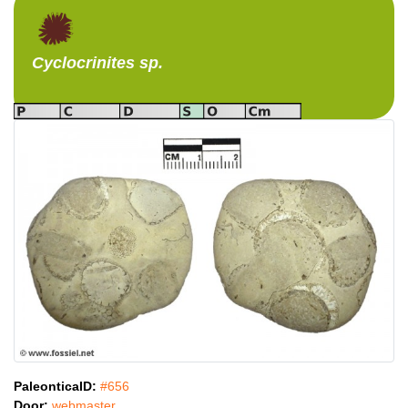
Cyclocrinites
sp.
PaleonticaID:
#656
Door:
webmaster