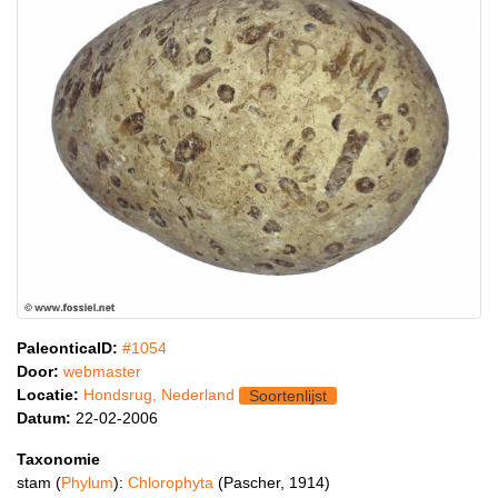
PaleonticaID:
#1054
Door:
webmaster
Locatie:
Hondsrug, Nederland
Soortenlijst
Datum:
22-02-2006
Taxonomie
stam (
Phylum
):
Chlorophyta
(Pascher, 1914)