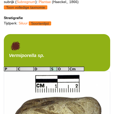
subrijk (
Subregnum
):
Plantae
(Haeckel,, 1866)
Toon volledige taxnomie
Stratigrafie
Tijdperk:
Siluur
Soortenlijst
Vermiporella
sp.