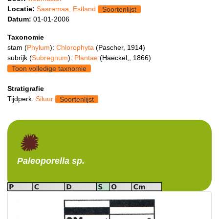
Locatie:
Saaremaa, Estland
Soortenlijst
Datum:
01-01-2006
Taxonomie
stam (
Phylum
):
Chlorophyta
(Pascher, 1914)
subrijk (
Subregnum
):
Plantae
(Haeckel,, 1866)
Toon volledige taxnomie
Stratigrafie
Tijdperk:
Siluur
Soortenlijst
Paleoporella
sp.