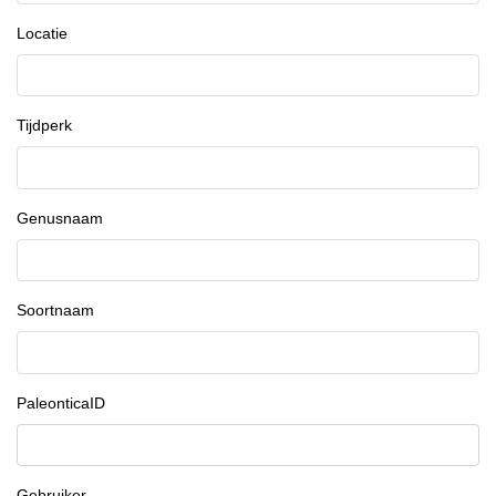
Locatie
Tijdperk
Genusnaam
Soortnaam
PaleonticaID
Gebruiker