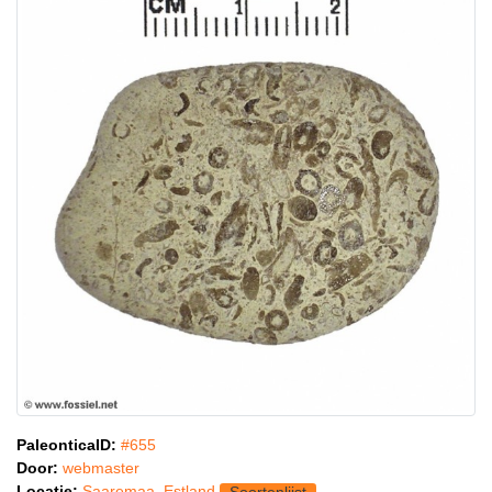
PaleonticaID:
#655
Door:
webmaster
Locatie:
Saaremaa, Estland