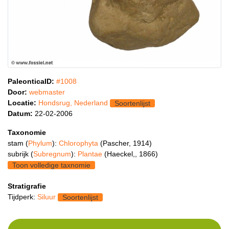
PaleonticaID:
#1008
Door:
webmaster
Locatie:
Hondsrug, Nederland
Soortenlijst
Datum:
22-02-2006
Taxonomie
stam (
Phylum
):
Chlorophyta
(Pascher, 1914)
subrijk (
Subregnum
):
Plantae
(Haeckel,, 1866)
Toon volledige taxnomie
Stratigrafie
Tijdperk:
Siluur
Soortenlijst