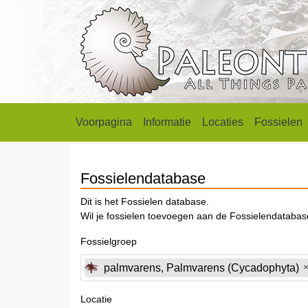
Voorpagina
Informatie
Locaties
Fossielen
Fossielendatabase
Dit is het Fossielen database.
Wil je fossielen toevoegen aan de Fossielendataba
Fossielgroep
palmvarens, Palmvarens (Cycadophyta)
Locatie