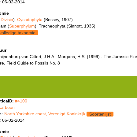
:
06-02-2014
omie
(
Divisio
):
Cycadophyta
(Bessey, 1907)
tam (
Superphylum
): Tracheophyta (Sinnott, 1935)
volledige taxnomie
tuur
ijnenburg-van Cittert, J.H.A., Morgans, H.S. (1999) - The Jurassic Flor
re, Field Guide to Fossils No. 8
ticaID:
#4100
carboon
e:
North Yorkshire coast, Verenigd Koninkrijk
Soortenlijst
:
06-02-2014
omie