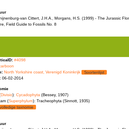
tuur
ijnenburg-van Cittert, J.H.A., Morgans, H.S. (1999) - The Jurassic Flor
re, Field Guide to Fossils No. 8
ticaID:
#4098
carboon
e:
North Yorkshire coast, Verenigd Koninkrijk
Soortenlijst
:
06-02-2014
omie
(
Divisio
):
Cycadophyta
(Bessey, 1907)
tam (
Superphylum
): Tracheophyta (Sinnott, 1935)
volledige taxnomie
tuur