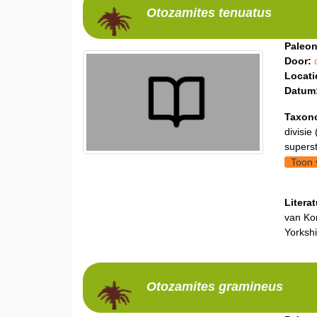
Otozamites
tenuatus
Paleon
Door:
Locati
Datum
Taxon
divisie 
supers
Toon 
Litera
van Kon
Yorkshi
Otozamites
gramineus