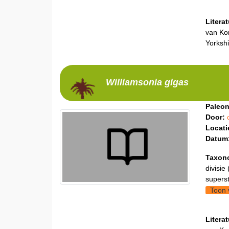
Litera
van Kon
Yorkshi
Williamsonia
gigas
Paleon
Door:
Locati
Datum
Taxon
divisie 
supers
Toon 
Litera