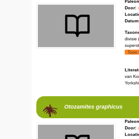
Paleon
Door:
Locati
Datum
Taxon
divisie 
supers
Toon 
Litera
van Kon
Yorkshi
Otozamites
graphicus
Paleon
Door:
Locati