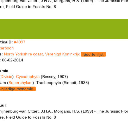
ijnenburg-van Cittert, J.H.A., Morgans, H.S. (1999) - The Jurassic Flor
re, Field Guide to Fossils No. 8
ticaID:
#4097
carboon
e:
North Yorkshire coast, Verenigd Koninkrijk
Soortenlijst
:
06-02-2014
omie
(
Divisio
):
Cycadophyta
(Bessey, 1907)
tam (
Superphylum
): Tracheophyta (Sinnott, 1935)
volledige taxnomie
tuur
ijnenburg-van Cittert, J.H.A., Morgans, H.S. (1999) - The Jurassic Flor
re, Field Guide to Fossils No. 8