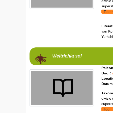
divisie 
supers
Toon 
Litera
van Kon
Yorkshi
Weltrichia
sol
Paleon
Door:
Locati
Datum
Taxon
divisie 
supers
Toon 