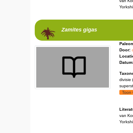
van Kon
Yorkshi
Zamites
gigas
Paleon
Door:
Locati
Datum
Taxon
divisie 
supers
Toon 
Litera
van Kon
Yorkshi