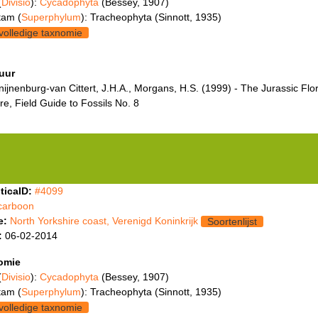
(
Divisio
):
Cycadophyta
(Bessey, 1907)
tam (
Superphylum
): Tracheophyta (Sinnott, 1935)
volledige taxnomie
tuur
ijnenburg-van Cittert, J.H.A., Morgans, H.S. (1999) - The Jurassic Flor
re, Field Guide to Fossils No. 8
ticaID:
#4099
carboon
e:
North Yorkshire coast, Verenigd Koninkrijk
Soortenlijst
:
06-02-2014
omie
(
Divisio
):
Cycadophyta
(Bessey, 1907)
tam (
Superphylum
): Tracheophyta (Sinnott, 1935)
volledige taxnomie