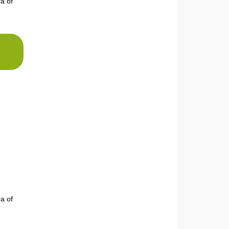
a of
a of