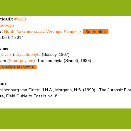
ticaID:
#4103
carboon
e:
North Yorkshire coast, Verenigd Koninkrijk
Soortenlijst
:
06-02-2014
omie
(
Divisio
):
Cycadophyta
(Bessey, 1907)
tam (
Superphylum
): Tracheophyta (Sinnott, 1935)
volledige taxnomie
tuur
ijnenburg-van Cittert, J.H.A., Morgans, H.S. (1999) - The Jurassic Flor
re, Field Guide to Fossils No. 8