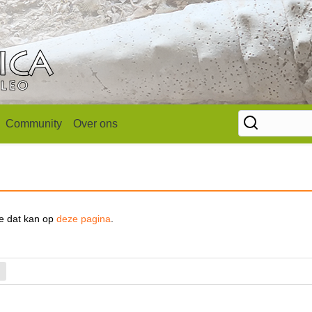
Community
Over ons
se dat kan op
deze pagina
.