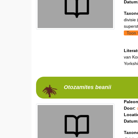
Datum
Taxon
divisie 
supers
Toon 
Litera
van Kon
Yorkshi
Otozamites
beanii
Paleon
Door:
Locati
Datum
Taxon