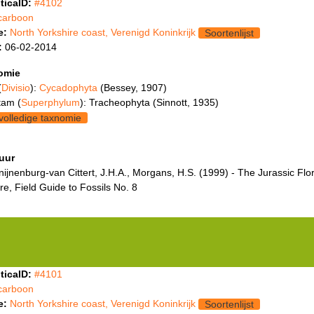
ticaID:
#4102
carboon
e:
North Yorkshire coast, Verenigd Koninkrijk
Soortenlijst
:
06-02-2014
omie
(
Divisio
):
Cycadophyta
(Bessey, 1907)
tam (
Superphylum
): Tracheophyta (Sinnott, 1935)
volledige taxnomie
tuur
ijnenburg-van Cittert, J.H.A., Morgans, H.S. (1999) - The Jurassic Flor
re, Field Guide to Fossils No. 8
ticaID:
#4101
carboon
e:
North Yorkshire coast, Verenigd Koninkrijk
Soortenlijst