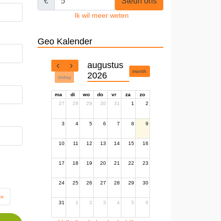
€
Steun ons
Ik wil meer weten
Geo Kalender
augustus
month
2026
today
ma
di
wo
do
vr
za
zo
27
28
29
30
31
1
2
3
4
5
6
7
8
9
10
11
12
13
14
15
16
17
18
19
20
21
22
23
24
25
26
27
28
29
30
 »
31
1
2
3
4
5
6