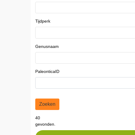
Tijdperk
Genusnaam
PaleonticaID
Zoeken
40
gevonden.