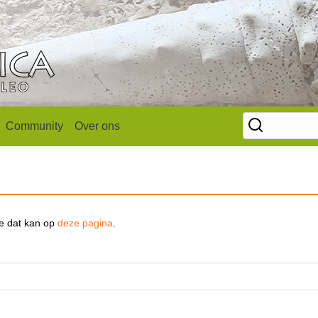
Community
Over ons
se dat kan op
deze pagina
.