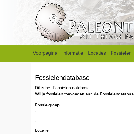
Voorpagina
Informatie
Locaties
Fossielen
Fossielendatabase
Dit is het Fossielen database.
Wil je fossielen toevoegen aan de Fossielendataba
Fossielgroep
Locatie