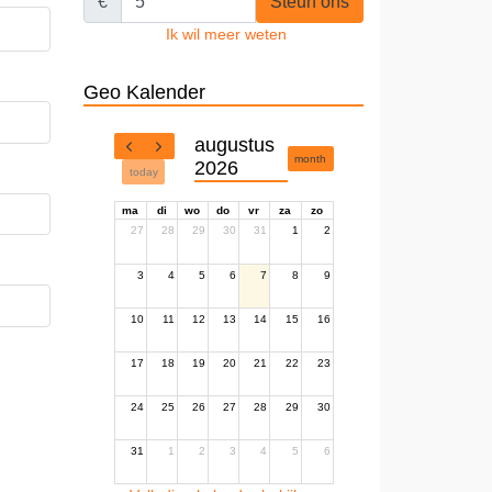
€
Steun ons
Ik wil meer weten
Geo Kalender
augustus
month
2026
today
ma
di
wo
do
vr
za
zo
27
28
29
30
31
1
2
3
4
5
6
7
8
9
10
11
12
13
14
15
16
17
18
19
20
21
22
23
24
25
26
27
28
29
30
31
1
2
3
4
5
6