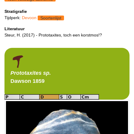
Stratigrafie
Tijdperk:
Devoon
Soortenlijst
Literatuur
Steur, H. (2017) - Prototaxites, toch een korstmos!?
Prototaxites
sp.
Dawson 1859