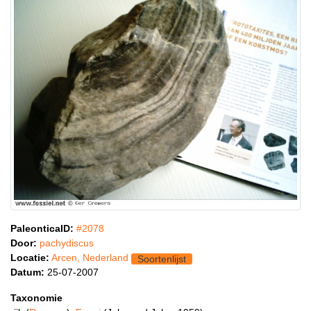
PaleonticaID:
#2078
Door:
pachydiscus
Locatie:
Arcen, Nederland
Soortenlijst
Datum:
25-07-2007
Taxonomie