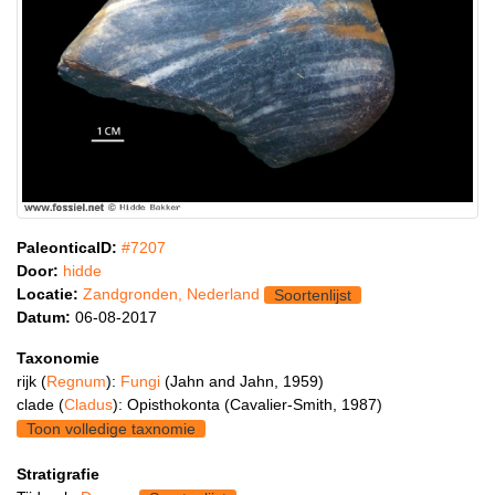
PaleonticaID:
#7207
Door:
hidde
Locatie:
Zandgronden, Nederland
Soortenlijst
Datum:
06-08-2017
Taxonomie
rijk (
Regnum
):
Fungi
(Jahn and Jahn, 1959)
clade (
Cladus
): Opisthokonta (Cavalier-Smith, 1987)
Toon volledige taxnomie
Stratigrafie