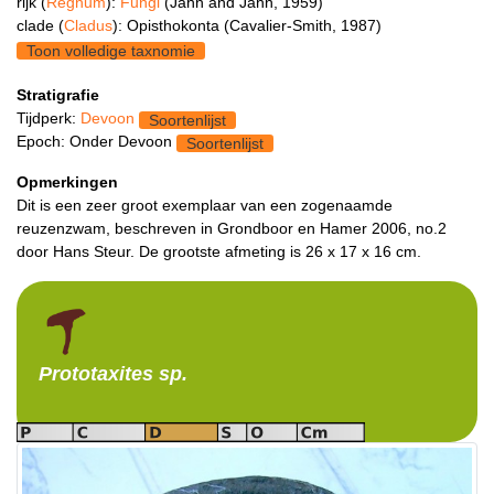
rijk (
Regnum
):
Fungi
(Jahn and Jahn, 1959)
clade (
Cladus
): Opisthokonta (Cavalier-Smith, 1987)
Toon volledige taxnomie
Stratigrafie
Tijdperk:
Devoon
Soortenlijst
Epoch: Onder Devoon
Soortenlijst
Opmerkingen
Dit is een zeer groot exemplaar van een zogenaamde
reuzenzwam, beschreven in Grondboor en Hamer 2006, no.2
door Hans Steur. De grootste afmeting is 26 x 17 x 16 cm.
Prototaxites
sp.