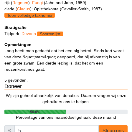
rijk (
Regnum
):
Fungi
(Jahn and Jahn, 1959)
clade (
Cladus
): Opisthokonta (Cavalier-Smith, 1987)
Toon volledige taxnomie
Stratigrafie
Tijdperk:
Devoon
Soortenlijst
Opmerkingen
Lang heeft men gedacht dat het een alg betrof. Sinds kort wordt
van deze &quot;stam&quot; geopperd, dat hij afkomstig is van
een grote zwam. Een derde lezing is, dat het om een
reuzenkorstmos gaat.
5 gevonden.
Doneer
Wij zijn geheel afhankelijk van donaties. Daarom vragen wij onze
gebruikers ons te helpen.
50.0%
Percentage van ons maanddoel gehaald deze maand
€
Steun ons