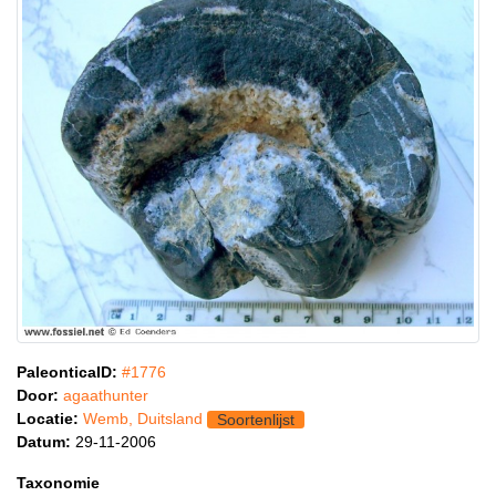
PaleonticaID:
#1776
Door:
agaathunter
Locatie:
Wemb, Duitsland
Soortenlijst
Datum:
29-11-2006
Taxonomie