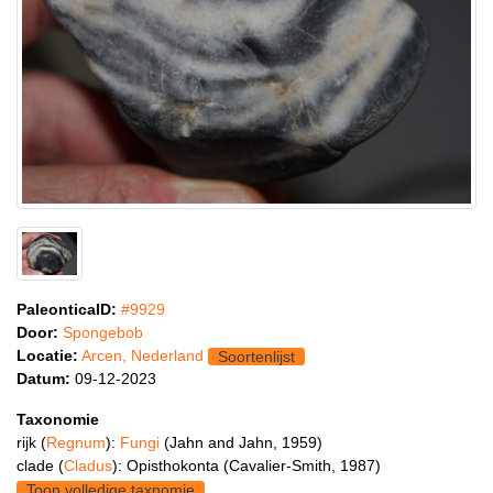
PaleonticaID:
#9929
Door:
Spongebob
Locatie:
Arcen, Nederland
Soortenlijst
Datum:
09-12-2023
Taxonomie
rijk (
Regnum
):
Fungi
(Jahn and Jahn, 1959)
clade (
Cladus
): Opisthokonta (Cavalier-Smith, 1987)
Toon volledige taxnomie