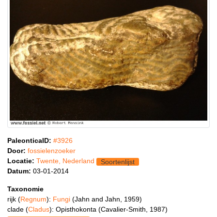
PaleonticaID:
#3926
Door:
fossielenzoeker
Locatie:
Twente, Nederland
Soortenlijst
Datum:
03-01-2014
Taxonomie
rijk (
Regnum
):
Fungi
(Jahn and Jahn, 1959)
clade (
Cladus
): Opisthokonta (Cavalier-Smith, 1987)