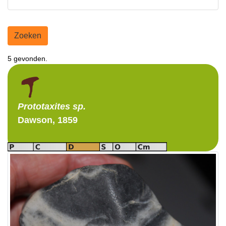
Zoeken
5 gevonden.
Prototaxites
sp.
Dawson, 1859