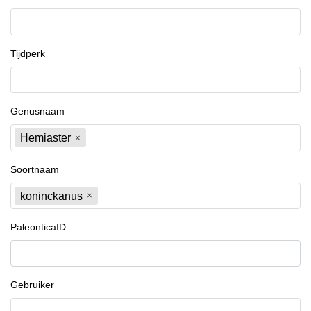
Tijdperk
Genusnaam
Hemiaster
Soortnaam
koninckanus
PaleonticaID
Gebruiker