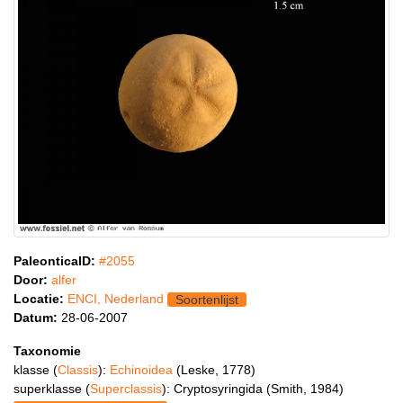
PaleonticaID:
#2055
Door:
alfer
Locatie:
ENCI, Nederland
Soortenlijst
Datum:
28-06-2007
Taxonomie
klasse (
Classis
):
Echinoidea
(Leske, 1778)
superklasse (
Superclassis
): Cryptosyringida (Smith, 1984)