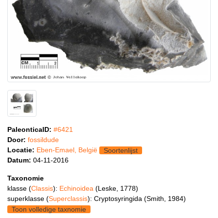
PaleonticaID:
#6421
Door:
fossildude
Locatie:
Eben-Emael, België
Soortenlijst
Datum:
04-11-2016
Taxonomie
klasse (
Classis
):
Echinoidea
(Leske, 1778)
superklasse (
Superclassis
): Cryptosyringida (Smith, 1984)
Toon volledige taxnomie