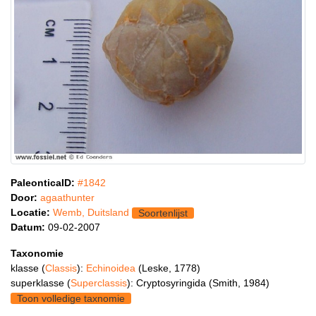
PaleonticaID:
#1842
Door:
agaathunter
Locatie:
Wemb, Duitsland
Soortenlijst
Datum:
09-02-2007
Taxonomie
klasse (
Classis
):
Echinoidea
(Leske, 1778)
superklasse (
Superclassis
): Cryptosyringida (Smith, 1984)
Toon volledige taxnomie