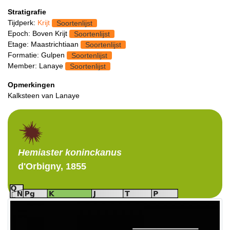
Stratigrafie
Tijdperk:
Krijt
Soortenlijst
Epoch: Boven Krijt
Soortenlijst
Etage: Maastrichtiaan
Soortenlijst
Formatie: Gulpen
Soortenlijst
Member: Lanaye
Soortenlijst
Opmerkingen
Kalksteen van Lanaye
Hemiaster
koninckanus
d'Orbigny, 1855