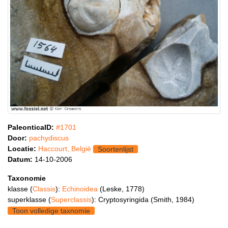
PaleonticaID:
#1701
Door:
pachydiscus
Locatie:
Haccourt, België
Soortenlijst
Datum:
14-10-2006
Taxonomie
klasse (
Classis
):
Echinoidea
(Leske, 1778)
superklasse (
Superclassis
): Cryptosyringida (Smith, 1984)
Toon volledige taxnomie