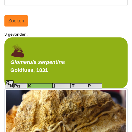
Zoeken
3 gevonden.
Glomerula
serpentina
Goldfuss, 1831