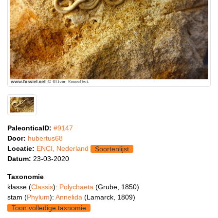
PaleonticaID:
#9147
Door:
hubertus68
Locatie:
ENCI, Nederland
Soortenlijst
Datum:
23-03-2020
Taxonomie
klasse (
Classis
):
Polychaeta
(Grube, 1850)
stam (
Phylum
):
Annelida
(Lamarck, 1809)
Toon volledige taxnomie