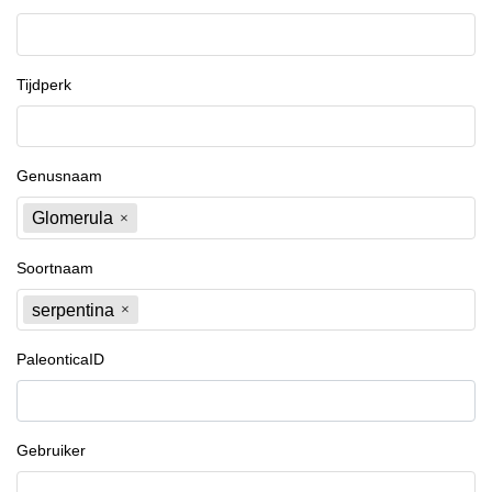
Tijdperk
Genusnaam
Glomerula
Soortnaam
serpentina
PaleonticaID
Gebruiker