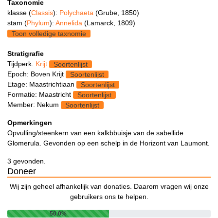
Taxonomie
klasse (
Classis
):
Polychaeta
(Grube, 1850)
stam (
Phylum
):
Annelida
(Lamarck, 1809)
Toon volledige taxnomie
Stratigrafie
Tijdperk:
Krijt
Soortenlijst
Epoch: Boven Krijt
Soortenlijst
Etage: Maastrichtiaan
Soortenlijst
Formatie: Maastricht
Soortenlijst
Member: Nekum
Soortenlijst
Opmerkingen
Opvulling/steenkern van een kalkbbuisje van de sabellide
Glomerula. Gevonden op een schelp in de Horizont van Laumont.
3 gevonden.
Doneer
Wij zijn geheel afhankelijk van donaties. Daarom vragen wij onze
gebruikers ons te helpen.
50.0%