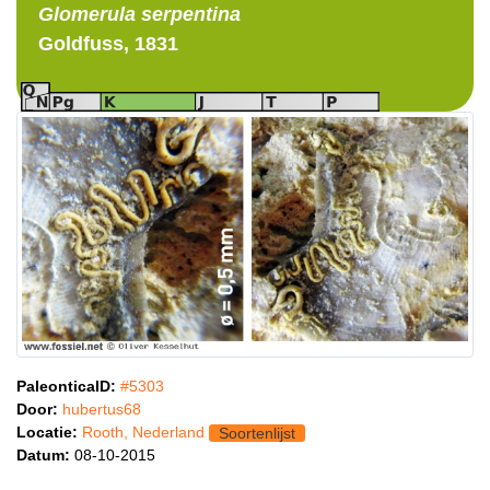
Glomerula
serpentina
Goldfuss, 1831
PaleonticaID:
#5303
Door:
hubertus68
Locatie:
Rooth, Nederland
Soortenlijst
Datum:
08-10-2015