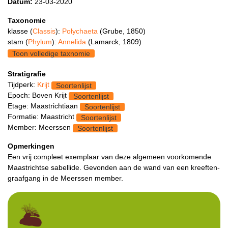
Datum:
23-03-2020
Taxonomie
klasse (
Classis
):
Polychaeta
(Grube, 1850)
stam (
Phylum
):
Annelida
(Lamarck, 1809)
Toon volledige taxnomie
Stratigrafie
Tijdperk:
Krijt
Soortenlijst
Epoch: Boven Krijt
Soortenlijst
Etage: Maastrichtiaan
Soortenlijst
Formatie: Maastricht
Soortenlijst
Member: Meerssen
Soortenlijst
Opmerkingen
Een vrij compleet exemplaar van deze algemeen voorkomende
Maastrichtse sabellide. Gevonden aan de wand van een kreeften-
graafgang in de Meerssen member.