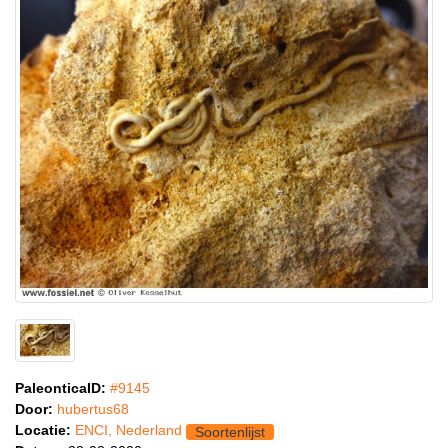
PaleonticaID:
#9145
Door:
hubertus68
Locatie:
ENCI, Nederland
Soortenlijst