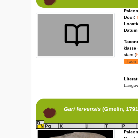
Paleon
Door:
Locati
Datum
Taxon
klasse 
stam (
Toon 
Litera
Langeve
Gari
fervensis
(Gmelin, 1791
Paleon