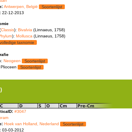
stan
e:
Antwerpen, België
Soortenlijst
:
22-12-2013
omie
(
Classis
):
Bivalvia
(Linnaeus, 1758)
Phylum
):
Mollusca
(Linnaeus, 1758)
volledige taxnomie
rafie
k:
Neogeen
Soortenlijst
 Plioceen
Soortenlijst
)
ticaID:
#3047
bram
e:
Hoek van Holland, Nederland
Soortenlijst
:
03-03-2012