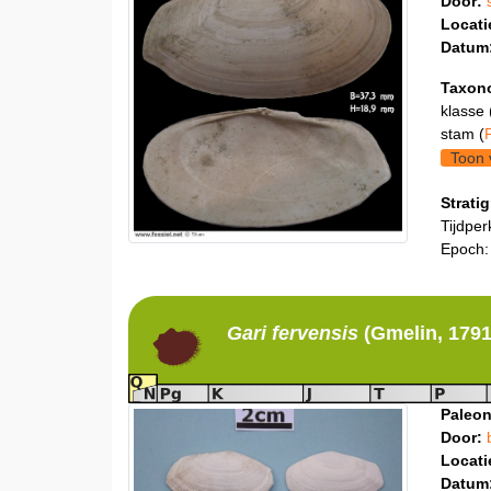
Door:
Locati
Datum
Taxon
klasse 
stam (
Toon 
Stratig
Tijdper
Epoch:
Gari
fervensis
(Gmelin, 1791
Paleon
Door:
Locati
Datum