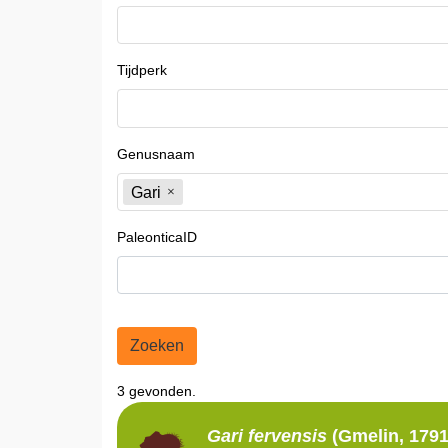
Tijdperk
Genusnaam
Gari
PaleonticaID
Zoeken
3 gevonden.
Gari
fervensis
(Gmelin, 1791