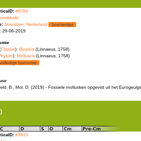
ticaID:
#8784
fossildude
e:
Noordzee, Nederland
Soortenlijst
:
29-06-2019
omie
(
Classis
):
Bivalvia
(Linnaeus, 1758)
Phylum
):
Mollusca
(Linnaeus, 1758)
volledige taxnomie
tuur
ld, B., Mol, D. (2019) - Fossiele mollusken opgevist uit het Eurogeulg
)
ticaID:
#3913