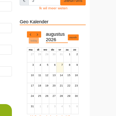
€
Steun ons
Ik wil meer weten
Geo Kalender
augustus
month
2026
today
ma
di
wo
do
vr
za
zo
27
28
29
30
31
1
2
3
4
5
6
7
8
9
10
11
12
13
14
15
16
17
18
19
20
21
22
23
24
25
26
27
28
29
30
31
1
2
3
4
5
6