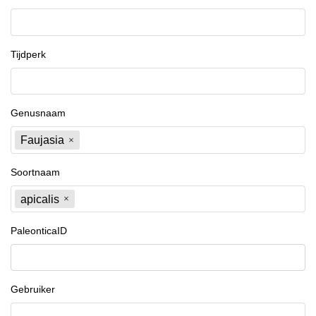
Tijdperk
Genusnaam
Faujasia
Soortnaam
apicalis
PaleonticaID
Gebruiker