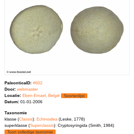
PaleonticaID:
#602
Door:
webmaster
Locatie:
Eben-Emael, België
Soortenlijst
Datum:
01-01-2006
Taxonomie
klasse (
Classis
):
Echinoidea
(Leske, 1778)
superklasse (
Superclassis
): Cryptosyringida (Smith, 1984)
Toon volledige taxnomie