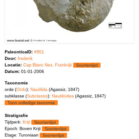
PaleonticaID:
#951
Door:
frederik
Locatie:
Cap Blanc Nez, Frankrijk
Soortenlijst
Datum:
01-01-2006
Taxonomie
orde (
Ordo
):
Nautilida
(Agassiz, 1847)
subklasse (
Subclassis
):
Nautiloidea
(Agassiz, 1847)
Toon volledige taxnomie
Stratigrafie
Tijdperk:
Krijt
Soortenlijst
Epoch: Boven Krijt
Soortenlijst
Etage: Turoniaan
Soortenlijst