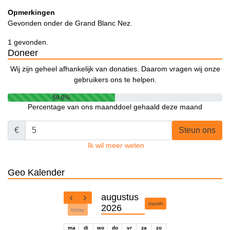
Opmerkingen
Gevonden onder de Grand Blanc Nez.
1 gevonden.
Doneer
Wij zijn geheel afhankelijk van donaties. Daarom vragen wij onze
gebruikers ons te helpen.
50.0%
Percentage van ons maanddoel gehaald deze maand
€
Steun ons
Ik wil meer weten
Geo Kalender
augustus
month
2026
today
ma
di
wo
do
vr
za
zo