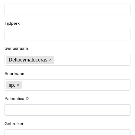
Tijdperk
Genusnaam
Deltocymatoceras
Soortnaam
sp.
PaleonticaID
Gebruiker