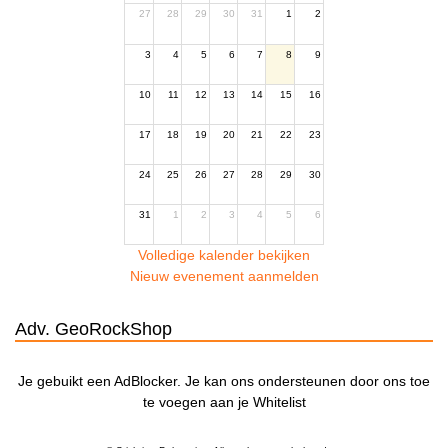
27
28
29
30
31
1
2
3
4
5
6
7
8
9
10
11
12
13
14
15
16
17
18
19
20
21
22
23
24
25
26
27
28
29
30
31
1
2
3
4
5
6
Volledige kalender bekijken
Nieuw evenement aanmelden
Adv. GeoRockShop
Je gebuikt een AdBlocker. Je kan ons ondersteunen door ons toe
te voegen aan je Whitelist