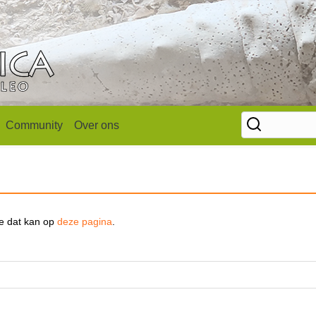
Community
Over ons
se dat kan op
deze pagina
.