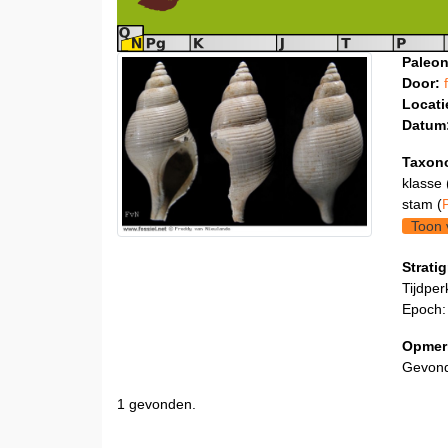
Paleon
Door:
Locati
Datum
Taxon
klasse 
stam (
Toon 
Stratig
Tijdper
Epoch:
Opmer
Gevonde
1 gevonden.