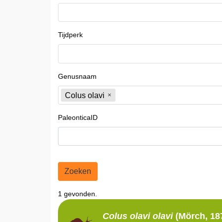
Tijdperk
Genusnaam
Colus olavi
PaleonticaID
Zoeken
1 gevonden.
Colus olavi
olavi
(Mörch, 18