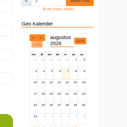
€
Steun ons
Ik wil meer weten
Geo Kalender
augustus
month
2026
today
ma
di
wo
do
vr
za
zo
27
28
29
30
31
1
2
3
4
5
6
7
8
9
10
11
12
13
14
15
16
17
18
19
20
21
22
23
24
25
26
27
28
29
30
31
1
2
3
4
5
6