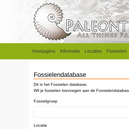
Voorpagina
Informatie
Locaties
Fossielen
Fossielendatabase
Dit is het Fossielen database.
Wil je fossielen toevoegen aan de Fossielendataba
Fossielgroep
Locatie