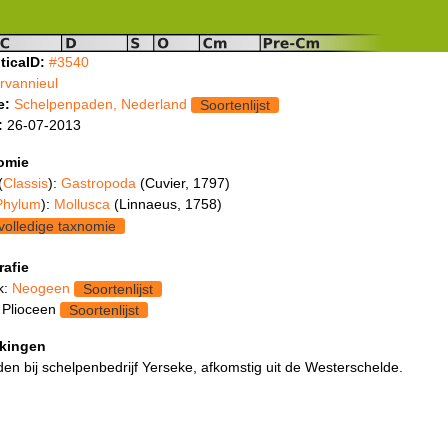
ticaID:
#3540
frvannieul
e:
Schelpenpaden, Nederland
Soortenlijst
:
26-07-2013
omie
(
Classis
):
Gastropoda
(Cuvier, 1797)
Phylum
):
Mollusca
(Linnaeus, 1758)
volledige taxnomie
rafie
k:
Neogeen
Soortenlijst
 Plioceen
Soortenlijst
kingen
n bij schelpenbedrijf Yerseke, afkomstig uit de Westerschelde.