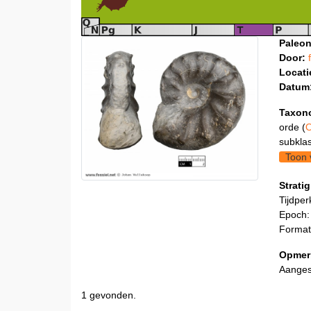
Paleon
Door:
Locati
Datum
Taxon
orde (
O
subklas
Toon 
Stratig
Tijdper
Epoch:
Format
Opmer
Aanges
1 gevonden.