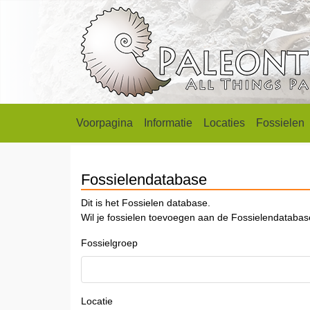
Voorpagina
Informatie
Locaties
Fossielen
Fossielendatabase
Dit is het Fossielen database.
Wil je fossielen toevoegen aan de Fossielendataba
Fossielgroep
Locatie