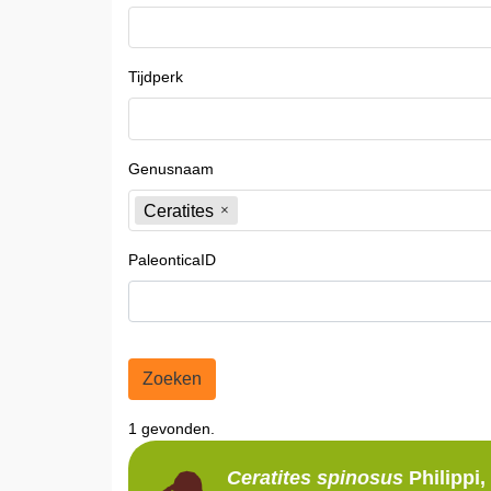
Tijdperk
Genusnaam
Ceratites
PaleonticaID
Zoeken
1 gevonden.
Ceratites
spinosus
Philippi,