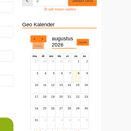
€
Steun ons
Ik wil meer weten
Geo Kalender
augustus
month
2026
today
ma
di
wo
do
vr
za
zo
27
28
29
30
31
1
2
3
4
5
6
7
8
9
10
11
12
13
14
15
16
17
18
19
20
21
22
23
24
25
26
27
28
29
30
31
1
2
3
4
5
6