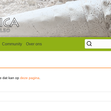
Community
Over ons
se dat kan op
deze pagina
.