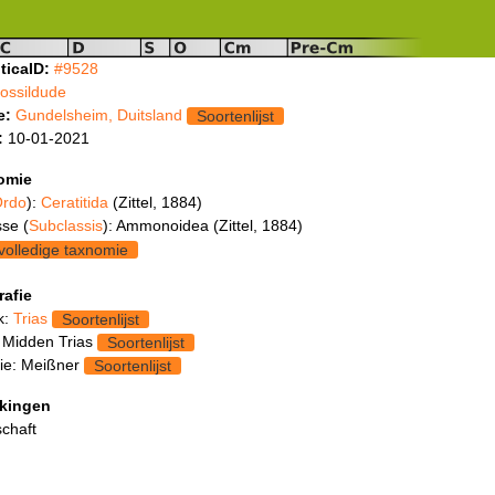
ticaID:
#9528
fossildude
e:
Gundelsheim, Duitsland
Soortenlijst
:
10-01-2021
omie
rdo
):
Ceratitida
(Zittel, 1884)
se (
Subclassis
): Ammonoidea (Zittel, 1884)
volledige taxnomie
rafie
k:
Trias
Soortenlijst
 Midden Trias
Soortenlijst
ie: Meißner
Soortenlijst
kingen
chaft