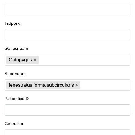
Tijdperk
Genusnaam
Catopygus
Soortnaam
fenestratus forma subcircularis
PaleonticaID
Gebruiker