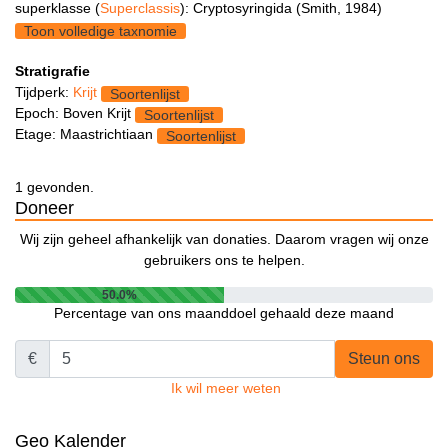
superklasse (
Superclassis
): Cryptosyringida (Smith, 1984)
Toon volledige taxnomie
Stratigrafie
Tijdperk:
Krijt
Soortenlijst
Epoch: Boven Krijt
Soortenlijst
Etage: Maastrichtiaan
Soortenlijst
1 gevonden.
Doneer
Wij zijn geheel afhankelijk van donaties. Daarom vragen wij onze
gebruikers ons te helpen.
50.0%
Percentage van ons maanddoel gehaald deze maand
€
Steun ons
Ik wil meer weten
Geo Kalender