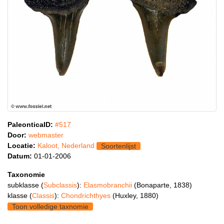
PaleonticaID:
#517
Door:
webmaster
Locatie:
Kaloot, Nederland
Soortenlijst
Datum:
01-01-2006
Taxonomie
subklasse (
Subclassis
):
Elasmobranchii
(Bonaparte, 1838)
klasse (
Classis
):
Chondrichthyes
(Huxley, 1880)
Toon volledige taxnomie