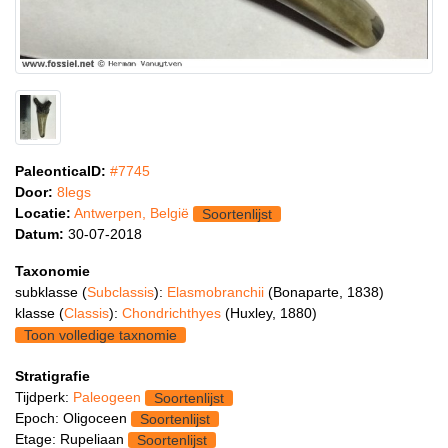
PaleonticaID:
#7745
Door:
8legs
Locatie:
Antwerpen, België
Soortenlijst
Datum:
30-07-2018
Taxonomie
subklasse (
Subclassis
):
Elasmobranchii
(Bonaparte, 1838)
klasse (
Classis
):
Chondrichthyes
(Huxley, 1880)
Toon volledige taxnomie
Stratigrafie
Tijdperk:
Paleogeen
Soortenlijst
Epoch: Oligoceen
Soortenlijst
Etage: Rupeliaan
Soortenlijst