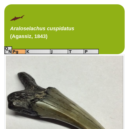
Araloselachus
cuspidatus
(Agassiz, 1843)