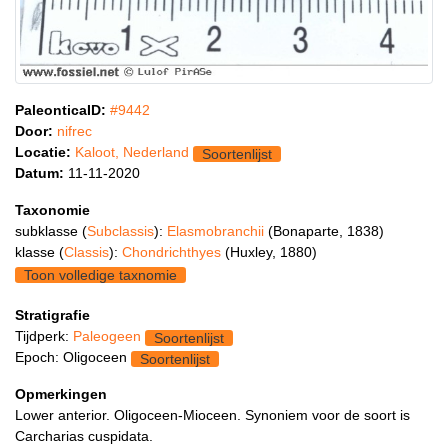
PaleonticaID:
#9442
Door:
nifrec
Locatie:
Kaloot, Nederland
Soortenlijst
Datum:
11-11-2020
Taxonomie
subklasse (
Subclassis
):
Elasmobranchii
(Bonaparte, 1838)
klasse (
Classis
):
Chondrichthyes
(Huxley, 1880)
Toon volledige taxnomie
Stratigrafie
Tijdperk:
Paleogeen
Soortenlijst
Epoch: Oligoceen
Soortenlijst
Opmerkingen
Lower anterior. Oligoceen-Mioceen. Synoniem voor de soort is
Carcharias cuspidata.