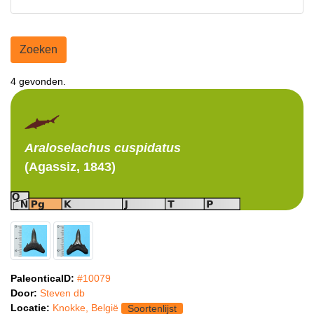
Zoeken
4 gevonden.
Araloselachus
cuspidatus
(Agassiz, 1843)
PaleonticaID:
#10079
Door:
Steven db
Locatie:
Knokke, België
Soortenlijst