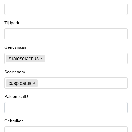
Tijdperk
Genusnaam
Araloselachus
Soortnaam
cuspidatus
PaleonticaID
Gebruiker