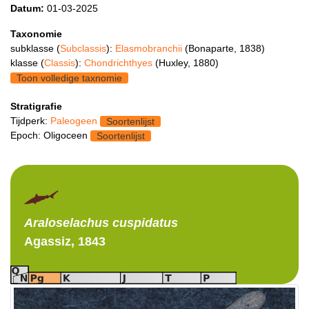
Datum:
01-03-2025
Taxonomie
subklasse (
Subclassis
):
Elasmobranchii
(Bonaparte, 1838)
klasse (
Classis
):
Chondrichthyes
(Huxley, 1880)
Toon volledige taxnomie
Stratigrafie
Tijdperk:
Paleogeen
Soortenlijst
Epoch: Oligoceen
Soortenlijst
Araloselachus
cuspidatus
Agassiz, 1843