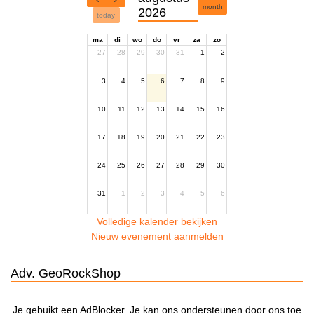
month
2026
today
ma
di
wo
do
vr
za
zo
27
28
29
30
31
1
2
3
4
5
6
7
8
9
10
11
12
13
14
15
16
17
18
19
20
21
22
23
24
25
26
27
28
29
30
31
1
2
3
4
5
6
Volledige kalender bekijken
Nieuw evenement aanmelden
Adv. GeoRockShop
Je gebuikt een AdBlocker. Je kan ons ondersteunen door ons toe