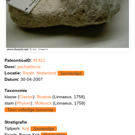
PaleonticaID:
#1921
Door:
pachydiscus
Locatie:
Rooth, Nederland
Soortenlijst
Datum:
30-04-2007
Taxonomie
klasse (
Classis
):
Bivalvia
(Linnaeus, 1758)
stam (
Phylum
):
Mollusca
(Linnaeus, 1758)
Toon volledige taxnomie
Stratigrafie
Tijdperk:
Krijt
Soortenlijst
Epoch: Boven Krijt
Soortenlijst