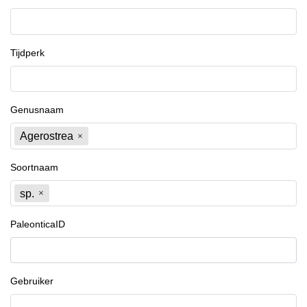
Tijdperk
Genusnaam
Agerostrea
Soortnaam
sp.
PaleonticaID
Gebruiker